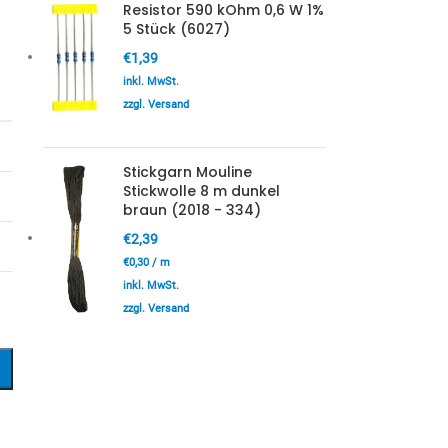
Resistor 590 kOhm 0,6 W 1%
5 Stück (6027)
€
1,39
inkl. MwSt.
zzgl. Versand
Stickgarn Mouline
Stickwolle 8 m dunkel
braun (2018 - 334)
€
2,39
€
0,30
/
m
inkl. MwSt.
zzgl. Versand