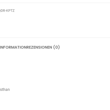
QDR-KPTZ
 INFORMATION
REZENSIONEN (0)
asthan