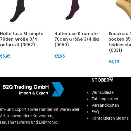
Halterlose Strümpfe
Halterlose Strümpfe
Sneakers
70den Größe 3/4
70den Größe 3/4 lila
Socken 35
anthrazit (0052)
(0050)
Leidenscha
(0031)
€
5,95
€
5,95
€
4,19
IN DEN WARENKORB
IN DEN WARENKORB
IN DEN W
STÖBERN
Wunschliste
Zahlungsarten
Versandkosten
Im- und Export sowie Handel mit Waren aller
FAQ
Art, insbesondere Kurzwaren,
Kontaktieren Sie uns
Haushaltswaren und Elektronik.