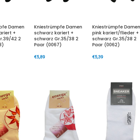
mpfe Damen
Kniestrümpfe Damen
Kniestrümpfe Dame
riert +
schwarz kariert +
pink kariert/flieder +
r.39/42 2
schwarz Gr.35/38 2
schwarz Gr.35/38 2
8)
Paar (0067)
Paar (0062)
€
5,89
€
5,39
ARENKORB
IN DEN WARENKORB
IN DEN WARENKORB