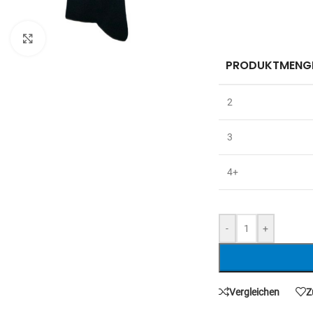
Zum Vergrößern anklicken
PRODUKTMENG
2
3
4+
-
+
Vergleichen
Z