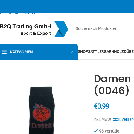
Skip to navigation
Skip to main content
SHOP
SATTLERGARN
HOLZDÜBE
KATEGORIEN
Damen S
(0046)
€
3,99
inkl. MwSt.
zzgl. Versan
98 vorrätig