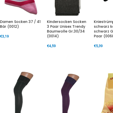
Damen Socken 37 / 41
Kindersocken Socken
Kniestrü
Bär (0012)
3 Paar Unisex Trendy
schwarz ka
Baumwolle Gr.30/34
schwarz G
(0014)
Paar (006
€
3,19
IN DEN WARENKORB
€
4,59
€
5,39
IN DEN WARENKORB
IN DEN W