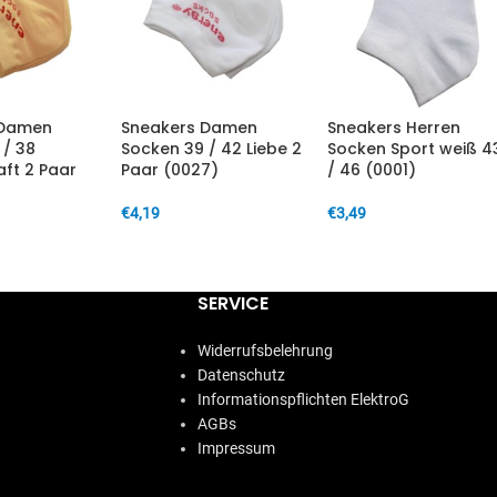
 Damen
Sneakers Damen
Sneakers Herren
 / 38
Socken 39 / 42 Liebe 2
Socken Sport weiß 4
ft 2 Paar
Paar (0027)
/ 46 (0001)
€
4,19
€
3,49
IN DEN WARENKORB
IN DEN WARENKORB
ARENKORB
SERVICE
Widerrufsbelehrung
Datenschutz
Informationspflichten ElektroG
AGBs
Impressum