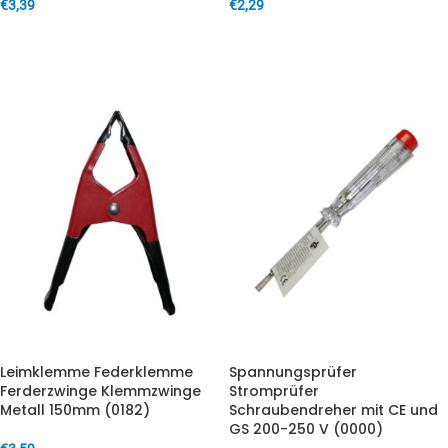
€
3,39
€
2,29
IN DEN WARENKORB
IN DEN WARENKORB
Leimklemme Federklemme
Spannungsprüfer
Ferderzwinge Klemmzwinge
Stromprüfer
Metall 150mm (0182)
Schraubendreher mit CE und
GS 200-250 V (0000)