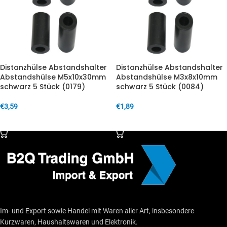
Distanzhülse Abstandshalter
Distanzhülse Abstandshalter
Abstandshülse M5x10x30mm
Abstandshülse M3x8x10mm
schwarz 5 Stück (0179)
schwarz 5 Stück (0084)
€
3,59
€
1,89
IN DEN WARENKORB
IN DEN WARENKORB
Im- und Export sowie Handel mit Waren aller Art, insbesondere
Kurzwaren, Haushaltswaren und Elektronik.