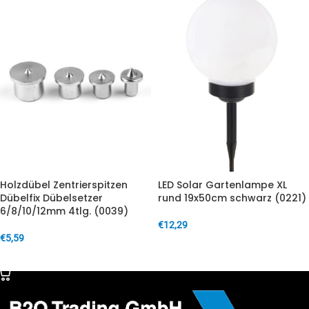
Holzdübel Zentrierspitzen
LED Solar Gartenlampe XL
Dübelfix Dübelsetzer
rund 19x50cm schwarz (0221)
6/8/10/12mm 4tlg. (0039)
€
12,29
€
5,59
IN DEN WARENKORB
IN DEN WARENKORB