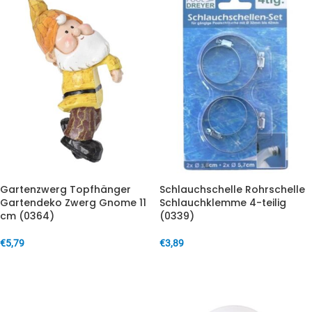
Gartenzwerg Topfhänger
Schlauchschelle Rohrschelle
Gartendeko Zwerg Gnome 11
Schlauchklemme 4-teilig
cm (0364)
(0339)
€
5,79
€
3,89
IN DEN WARENKORB
IN DEN WARENKORB