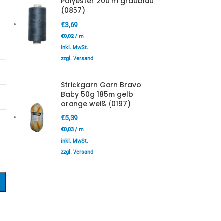
Polyester 200 m graublau
(0857)
€
3,69
€
0,02
/
m
inkl. MwSt.
zzgl. Versand
Strickgarn Garn Bravo
Baby 50g 185m gelb
orange weiß (0197)
€
5,39
€
0,03
/
m
inkl. MwSt.
zzgl. Versand