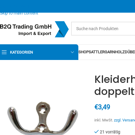
Skip to navigation
Skip to main content
SHOP
SATTLERGARN
HOLZDÜBE
KATEGORIEN
Kleide
doppelt
€
3,49
inkl. MwSt.
zzgl. Versan
21 vorrätig