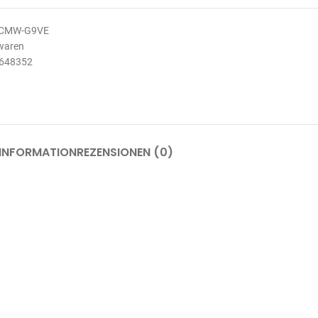
CMW-G9VE
waren
648352
 INFORMATION
REZENSIONEN (0)