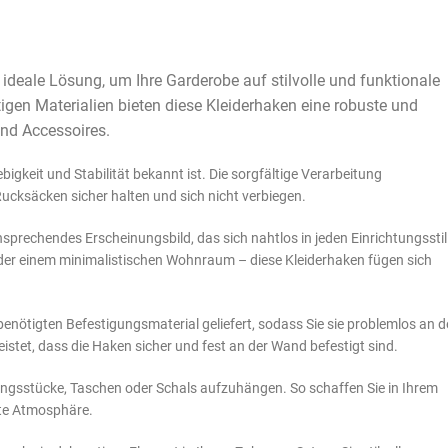
 ideale Lösung, um Ihre Garderobe auf stilvolle und funktionale
igen Materialien bieten diese Kleiderhaken eine robuste und
nd Accessoires.
igkeit und Stabilität bekannt ist. Die sorgfältige Verarbeitung
ucksäcken sicher halten und sich nicht verbiegen.
nsprechendes Erscheinungsbild, das sich nahtlos in jeden Einrichtungsstil
oder einem minimalistischen Wohnraum – diese Kleiderhaken fügen sich
enötigten Befestigungsmaterial geliefert, sodass Sie sie problemlos an d
stet, dass die Haken sicher und fest an der Wand befestigt sind.
ungsstücke, Taschen oder Schals aufzuhängen. So schaffen Sie in Ihrem
mte Atmosphäre.