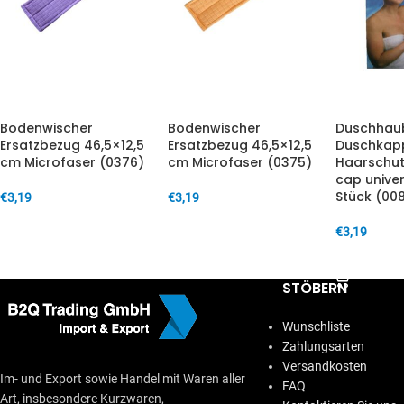
Bodenwischer
Bodenwischer
Duschhau
Ersatzbezug 46,5×12,5
Ersatzbezug 46,5×12,5
Duschkap
cm Microfaser (0376)
cm Microfaser (0375)
Haarschut
cap unive
Stück (00
€
3,19
€
3,19
IN DEN WARENKORB
IN DEN WARENKORB
€
3,19
IN DEN W
STÖBERN
Wunschliste
Zahlungsarten
Versandkosten
Im- und Export sowie Handel mit Waren aller
FAQ
Art, insbesondere Kurzwaren,