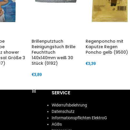
be
Brillenputztuch
Regenponcho mit
pe
Reinigungstuch Brille
Kaputze Regen
z shower
Feuchttuch
Poncho gelb (9500)
rsal Größe 3
140x140mm weiß 30
87)
Stück (0192)
€
3,39
IN DEN WARENKORB
€
3,89
ARENKORB
IN DEN WARENKORB
SERVICE
Widerrufsbelehrung
Datenschutz
Informationspflichten ElektroG
AGBs