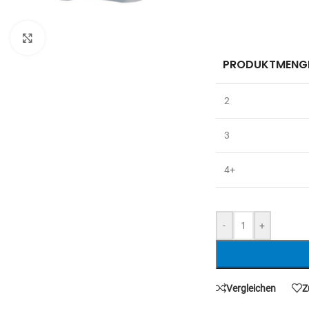
Zum Vergrößern anklicken
PRODUKTMENG
2
3
4+
-
+
Vergleichen
Z