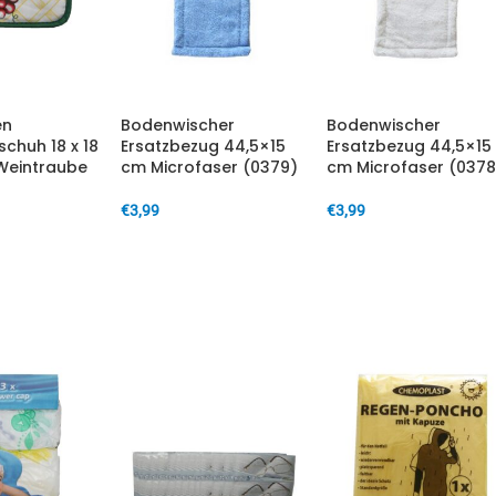
en
Bodenwischer
Bodenwischer
chuh 18 x 18
Ersatzbezug 44,5×15
Ersatzbezug 44,5×15
Weintraube
cm Microfaser (0379)
cm Microfaser (0378
€
3,99
€
3,99
IN DEN WARENKORB
IN DEN WARENKORB
ARENKORB