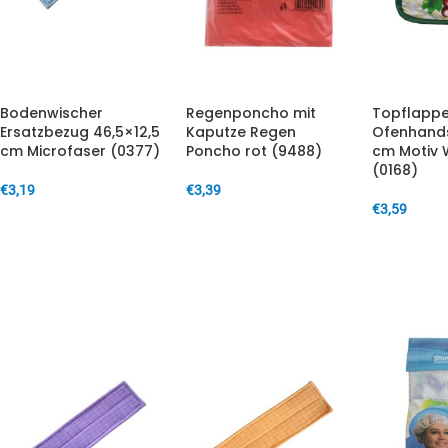
Bodenwischer
Regenponcho mit
Topflapp
Ersatzbezug 46,5×12,5
Kaputze Regen
Ofenhands
cm Microfaser (0377)
Poncho rot (9488)
cm Motiv 
(0168)
€
3,19
€
3,39
€
3,59
IN DEN WARENKORB
IN DEN WARENKORB
IN DEN W