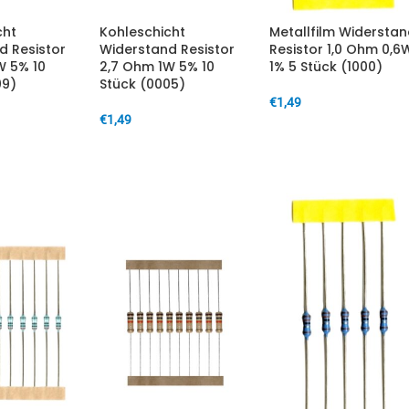
cht
Kohleschicht
Metallfilm Widersta
d Resistor
Widerstand Resistor
Resistor 1,0 Ohm 0,6
W 5% 10
2,7 Ohm 1W 5% 10
1% 5 Stück (1000)
09)
Stück (0005)
€
1,49
€
1,49
IN DEN WARENKORB
ARENKORB
IN DEN WARENKORB