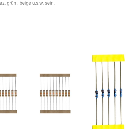
, grün , beige u.s.w. sein.