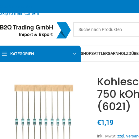
Skip to navigation
Skip to main content
SHOP
SATTLERGARN
HOLZDÜBE
KATEGORIEN
Kohlesc
750 kOh
(6021)
€
1,19
inkl. MwSt.
zzgl. Versan