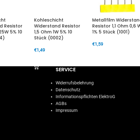
cht
Kohleschicht
Metallfilm Widersta
d Resistor
Widerstand Resistor
Resistor 1,1 Ohm 0,6 
,25W 5% 10
1,5 Ohm 1W 5% 10
1% 5 Stück (1001)
4)
Stück (0002)
€
1,59
€
1,49
IN DEN WARENKORB
ARENKORB
IN DEN WARENKORB
SERVICE
Widerrufsbelehrung
Datenschutz
Informationspflichten ElektroG
AGBs
Impressum