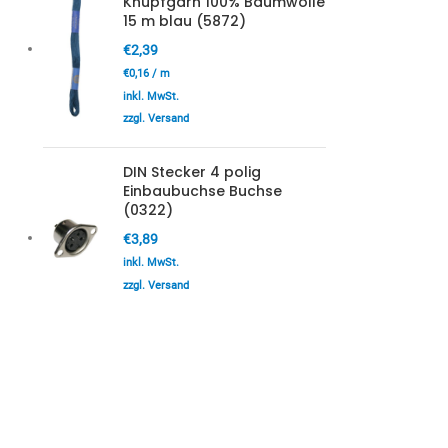
Knüpfgarn 100% Baumwolle
15 m blau (5872)
€
2,39
€
0,16
/
m
inkl. MwSt.
zzgl. Versand
DIN Stecker 4 polig
Einbaubuchse Buchse
(0322)
€
3,89
inkl. MwSt.
zzgl. Versand