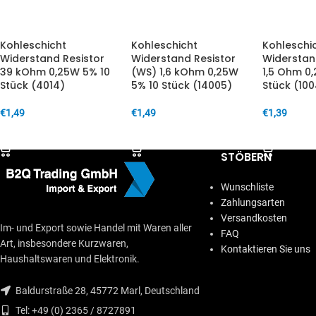
Kohleschicht
Kohleschicht
Kohleschi
Widerstand Resistor
Widerstand Resistor
Widerstan
39 kOhm 0,25W 5% 10
(WS) 1,6 kOhm 0,25W
1,5 Ohm 0
Stück (4014)
5% 10 Stück (14005)
Stück (100
€
1,49
€
1,49
€
1,39
IN DEN WARENKORB
IN DEN WARENKORB
IN DEN W
STÖBERN
Wunschliste
Zahlungsarten
Versandkosten
Im- und Export sowie Handel mit Waren aller
FAQ
Art, insbesondere Kurzwaren,
Kontaktieren Sie uns
Haushaltswaren und Elektronik.
Baldurstraße 28, 45772 Marl, Deutschland
Tel: +49 (0) 2365 / 8727891