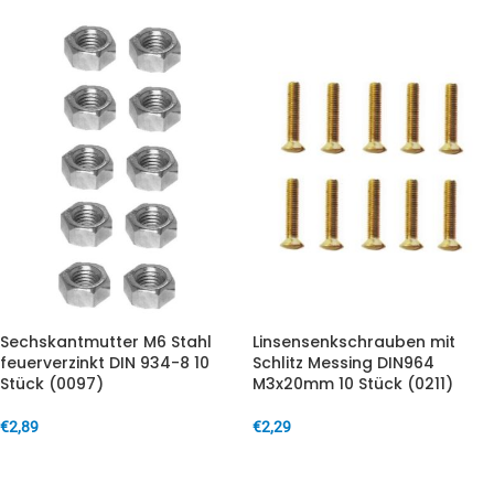
Sechskantmutter M6 Stahl
Linsensenkschrauben mit
feuerverzinkt DIN 934-8 10
Schlitz Messing DIN964
Stück (0097)
M3x20mm 10 Stück (0211)
€
2,89
€
2,29
IN DEN WARENKORB
IN DEN WARENKORB