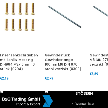
Linsensenkschrauben
Gewindestück
Gewindes
mit Schlitz Messing
Gewindestange
M8 DIN 976
DIN964 M3x10mm 10
100mm M6 DIN 976
verzinkt (
Stück (0204)
Stahl verzinkt (0300)
€
3,89
€
2,19
€
2,79
IN DEN W
IN DEN WARENKORB
IN DEN WARENKORB
STÖBERN
Wunschliste