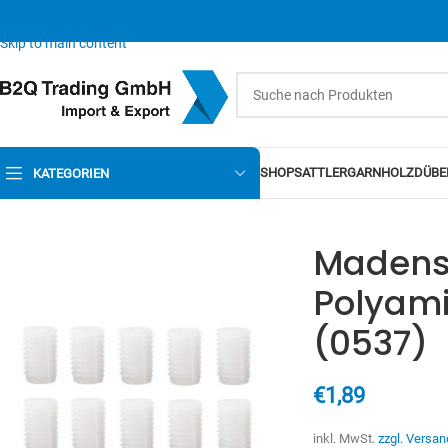
Skip to navigation
Skip to main content
SHOP
SATTLERGARN
HOLZDÜBE
KATEGORIEN
Madens
Polyam
(0537)
€
1,89
inkl. MwSt.
zzgl. Versan