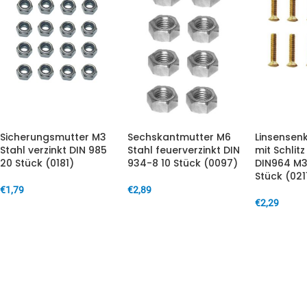
Sicherungsmutter M3
Sechskantmutter M6
Linsensen
Stahl verzinkt DIN 985
Stahl feuerverzinkt DIN
mit Schlit
20 Stück (0181)
934-8 10 Stück (0097)
DIN964 M
Stück (021
€
1,79
€
2,89
€
2,29
IN DEN WARENKORB
IN DEN WARENKORB
IN DEN W