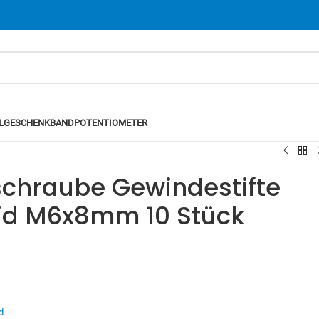
L
GESCHENKBAND
POTENTIOMETER
chraube Gewindestifte
id M6x8mm 10 Stück
d