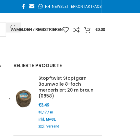
NEWSLETTER
KONTAKT
FAQS
ANMELDEN / REGISTRIEREN
€
0,00
BELIEBTE PRODUKTE
Stopftwist Stopfgarn
Baumwolle 8-fach
mercerisiert 20 m braun
(0858)
€
3,49
€
0,17
/
m
inkl. MwSt.
zzgl. Versand