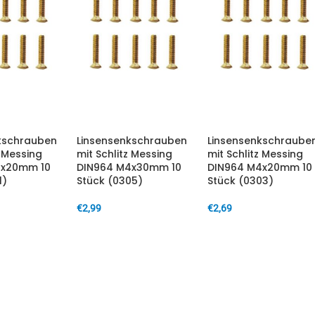
kschrauben
Linsensenkschrauben
Linsensenkschraube
z Messing
mit Schlitz Messing
mit Schlitz Messing
3x20mm 10
DIN964 M4x30mm 10
DIN964 M4x20mm 10
1)
Stück (0305)
Stück (0303)
€
2,99
€
2,69
ARENKORB
IN DEN WARENKORB
IN DEN WARENKORB