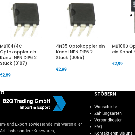
MB104/4C
4N35 Optokoppler ein
MB106B Op
Optokoppler ein
Kanal NPN DIP6 2
ein Kanal
Kanal NPN DIP6 2
Stück (0095)
Stück (0107)
€
2,99
€
2,99
IN DEN W
€
2,89
IN DEN WARENKORB
IN DEN WARENKORB
STÖBERN
Wunschliste
Zahlungsarten
Versandkosten
Im- und Export sowie Handel mit Waren aller
FAQ
Art, insbesondere Kurzwaren,
Kontaktieren Sie uns