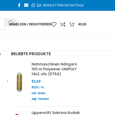
NEWSLETTER
KONTAKT
FAQS
ANMELDEN / REGISTRIEREN
€
0,00
BELIEBTE PRODUKTE
Nähmaschinen Nähgarn
100 m Polyester UNIPOLY
14x2 oliv (0764)
€
2,69
€
0,03
/
m
inkl. MwSt.
zzgl. Versand
Lippenstift Sabrina Rudnik