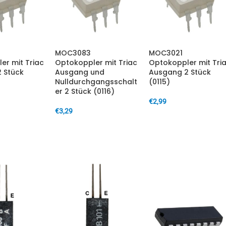
MOC3083
MOC3021
er mit Triac
Optokoppler mit Triac
Optokoppler mit Tri
 Stück
Ausgang und
Ausgang 2 Stück
Nulldurchgangsschalt
(0115)
er 2 Stück (0116)
€
2,99
€
3,29
ARENKORB
IN DEN WARENKORB
IN DEN WARENKORB