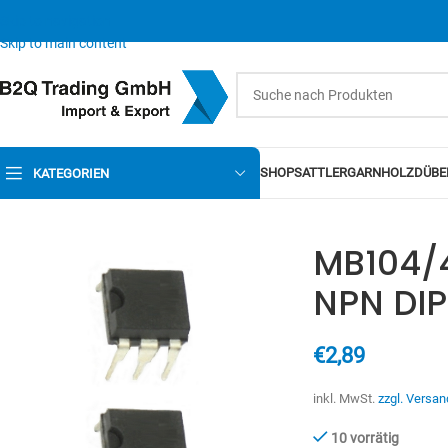
Skip to navigation
Skip to main content
SHOP
SATTLERGARN
HOLZDÜBE
KATEGORIEN
MB104/4
NPN DIP
€
2,89
inkl. MwSt.
zzgl. Versan
10 vorrätig