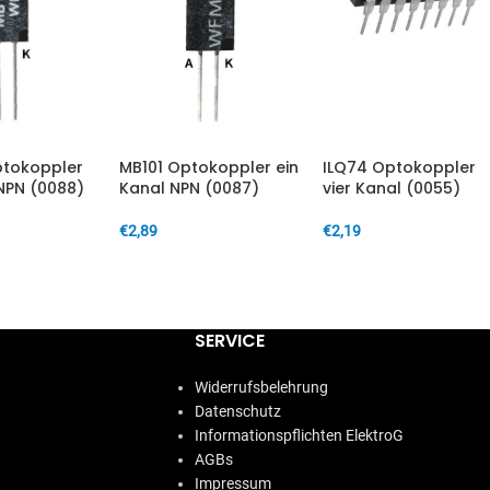
tokoppler
MB101 Optokoppler ein
ILQ74 Optokoppler
 NPN (0088)
Kanal NPN (0087)
vier Kanal (0055)
€
2,89
€
2,19
ARENKORB
IN DEN WARENKORB
IN DEN WARENKORB
SERVICE
Widerrufsbelehrung
Datenschutz
Informationspflichten ElektroG
AGBs
Impressum