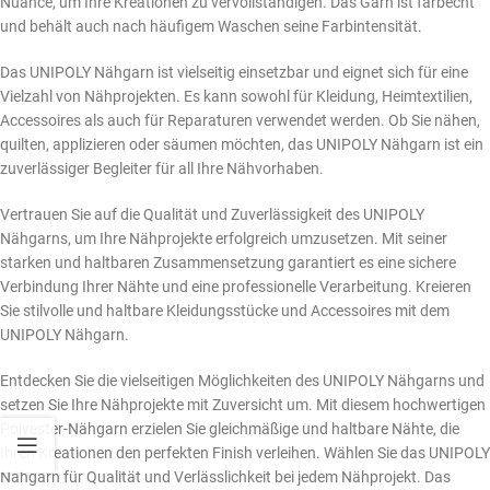
Nuance, um Ihre Kreationen zu vervollständigen. Das Garn ist farbecht
und behält auch nach häufigem Waschen seine Farbintensität.
Das UNIPOLY Nähgarn ist vielseitig einsetzbar und eignet sich für eine
Vielzahl von Nähprojekten. Es kann sowohl für Kleidung, Heimtextilien,
Accessoires als auch für Reparaturen verwendet werden. Ob Sie nähen,
quilten, applizieren oder säumen möchten, das UNIPOLY Nähgarn ist ein
zuverlässiger Begleiter für all Ihre Nähvorhaben.
Vertrauen Sie auf die Qualität und Zuverlässigkeit des UNIPOLY
Nähgarns, um Ihre Nähprojekte erfolgreich umzusetzen. Mit seiner
starken und haltbaren Zusammensetzung garantiert es eine sichere
Verbindung Ihrer Nähte und eine professionelle Verarbeitung. Kreieren
Sie stilvolle und haltbare Kleidungsstücke und Accessoires mit dem
UNIPOLY Nähgarn.
Entdecken Sie die vielseitigen Möglichkeiten des UNIPOLY Nähgarns und
setzen Sie Ihre Nähprojekte mit Zuversicht um. Mit diesem hochwertigen
Polyester-Nähgarn erzielen Sie gleichmäßige und haltbare Nähte, die
Ihren Kreationen den perfekten Finish verleihen. Wählen Sie das UNIPOLY
Nähgarn für Qualität und Verlässlichkeit bei jedem Nähprojekt. Das