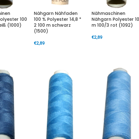
inen
Nähgarn Nähfaden
Nähmaschinen
olyester 100
100 % Polyester 14,8 *
Nähgarn Polyester 1
iß (1000)
2 100 m schwarz
m 100/3 rot (1092)
(1500)
€
2,89
€
2,89
ARENKORB
IN DEN WARENKORB
IN DEN WARENKORB