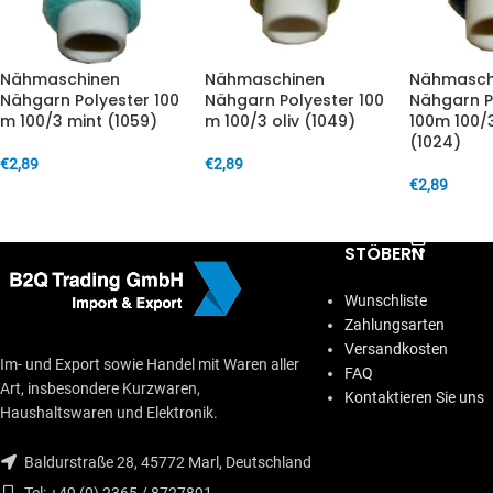
Nähmaschinen
Nähmaschinen
Nähmasch
Nähgarn Polyester 100
Nähgarn Polyester 100
Nähgarn P
m 100/3 mint (1059)
m 100/3 oliv (1049)
100m 100/
(1024)
€
2,89
€
2,89
€
2,89
IN DEN WARENKORB
IN DEN WARENKORB
IN DEN W
STÖBERN
Wunschliste
Zahlungsarten
Versandkosten
Im- und Export sowie Handel mit Waren aller
FAQ
Art, insbesondere Kurzwaren,
Kontaktieren Sie uns
Haushaltswaren und Elektronik.
Baldurstraße 28, 45772 Marl, Deutschland