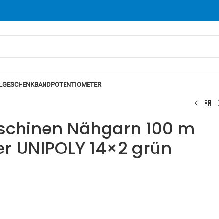
L
GESCHENKBAND
POTENTIOMETER
chinen Nähgarn 100 m
er UNIPOLY 14×2 grün