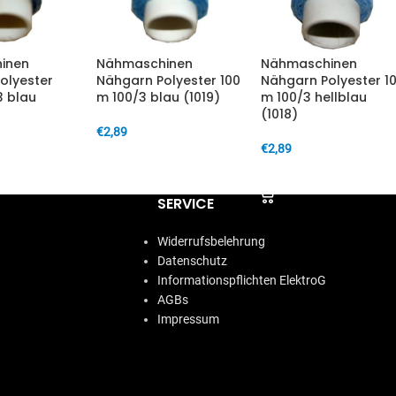
inen
Nähmaschinen
Nähmaschinen
olyester
Nähgarn Polyester 100
Nähgarn Polyester 1
3 blau
m 100/3 blau (1019)
m 100/3 hellblau
(1018)
€
2,89
€
2,89
IN DEN WARENKORB
ARENKORB
IN DEN WARENKORB
SERVICE
Widerrufsbelehrung
Datenschutz
Informationspflichten ElektroG
AGBs
Impressum