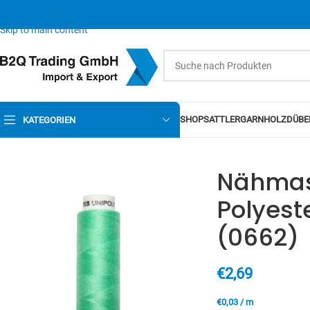
Skip to navigation
Skip to main content
SHOP
SATTLERGARN
HOLZDÜBE
KATEGORIEN
Nähmas
Polyest
(0662)
€
2,69
€
0,03
/
m