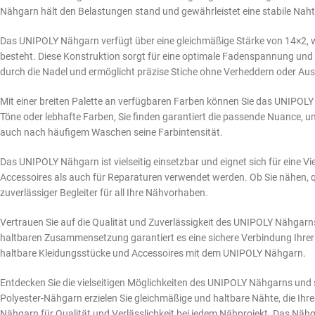
Nähgarn hält den Belastungen stand und gewährleistet eine stabile Nah
Das UNIPOLY Nähgarn verfügt über eine gleichmäßige Stärke von 14×2, 
besteht. Diese Konstruktion sorgt für eine optimale Fadenspannung und 
durch die Nadel und ermöglicht präzise Stiche ohne Verheddern oder Au
Mit einer breiten Palette an verfügbaren Farben können Sie das UNIPOL
Töne oder lebhafte Farben, Sie finden garantiert die passende Nuance, um
auch nach häufigem Waschen seine Farbintensität.
Das UNIPOLY Nähgarn ist vielseitig einsetzbar und eignet sich für eine Vi
Accessoires als auch für Reparaturen verwendet werden. Ob Sie nähen, 
zuverlässiger Begleiter für all Ihre Nähvorhaben.
Vertrauen Sie auf die Qualität und Zuverlässigkeit des UNIPOLY Nähgarns
haltbaren Zusammensetzung garantiert es eine sichere Verbindung Ihrer Nä
haltbare Kleidungsstücke und Accessoires mit dem UNIPOLY Nähgarn.
Entdecken Sie die vielseitigen Möglichkeiten des UNIPOLY Nähgarns und 
Polyester-Nähgarn erzielen Sie gleichmäßige und haltbare Nähte, die Ihr
Nähgarn für Qualität und Verlässlichkeit bei jedem Nähprojekt. Das Nähga