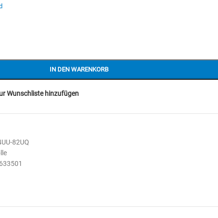
d
IN DEN WARENKORB
ur Wunschliste hinzufügen
4UU-82UQ
lle
633501