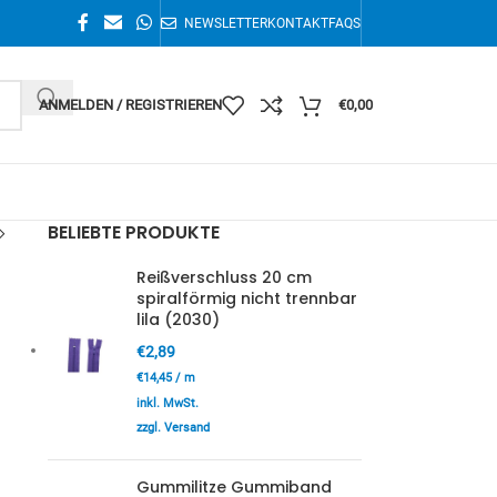
NEWSLETTER
KONTAKT
FAQS
ANMELDEN / REGISTRIEREN
€
0,00
BELIEBTE PRODUKTE
Reißverschluss 20 cm
spiralförmig nicht trennbar
lila (2030)
€
2,89
€
14,45
/
m
inkl. MwSt.
zzgl. Versand
Gummilitze Gummiband