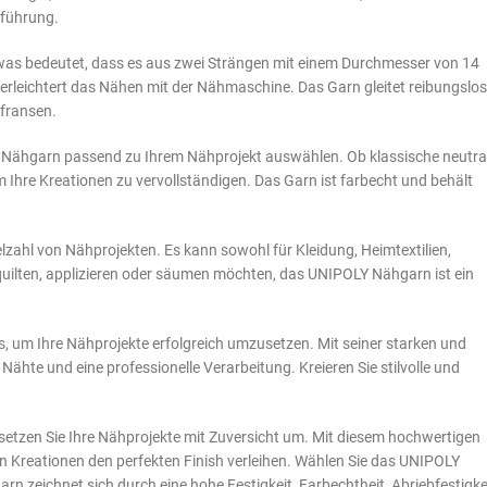
tführung.
was bedeutet, dass es aus zwei Strängen mit einem Durchmesser von 14
erleichtert das Nähen mit der Nähmaschine. Das Garn gleitet reibungslos
sfransen.
Y Nähgarn passend zu Ihrem Nähprojekt auswählen. Ob klassische neutra
 Ihre Kreationen zu vervollständigen. Das Garn ist farbecht und behält
elzahl von Nähprojekten. Es kann sowohl für Kleidung, Heimtextilien,
quilten, applizieren oder säumen möchten, das UNIPOLY Nähgarn ist ein
, um Ihre Nähprojekte erfolgreich umzusetzen. Mit seiner starken und
hte und eine professionelle Verarbeitung. Kreieren Sie stilvolle und
setzen Sie Ihre Nähprojekte mit Zuversicht um. Mit diesem hochwertigen
en Kreationen den perfekten Finish verleihen. Wählen Sie das UNIPOLY
rn zeichnet sich durch eine hohe Festigkeit, Farbechtheit, Abriebfestigke