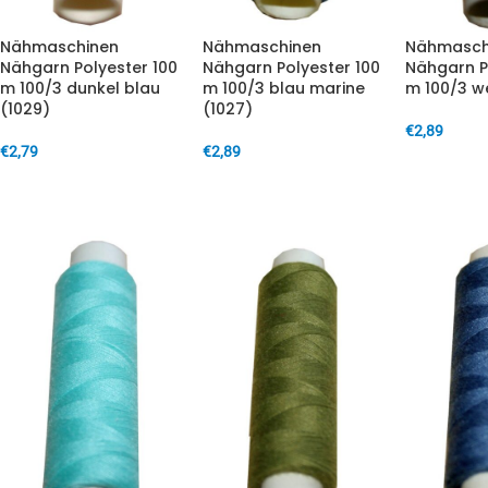
Nähmaschinen
Nähmaschinen
Nähmasch
Nähgarn Polyester 100
Nähgarn Polyester 100
Nähgarn P
m 100/3 dunkel blau
m 100/3 blau marine
m 100/3 we
(1029)
(1027)
€
2,89
€
2,79
€
2,89
IN DEN W
IN DEN WARENKORB
IN DEN WARENKORB