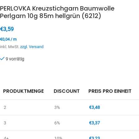
PERLOVKA Kreuzstichgarn Baumwolle
Perlgarn 10g 85m hellgrün (6212)
€
3,59
€
0,04
/
m
inkl. MwSt.
zzgl. Versand
9 vorrätig
PRODUKTMENGE
DISCOUNT
PREIS PRO EINHEIT
2
3%
€
3,48
3
6%
€
3,37
4+
10%
€
3,23