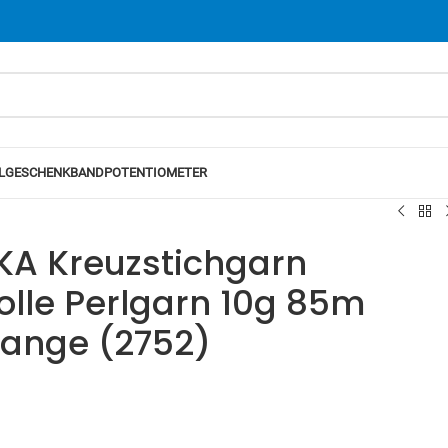
L
GESCHENKBAND
POTENTIOMETER
A Kreuzstichgarn
le Perlgarn 10g 85m
range (2752)