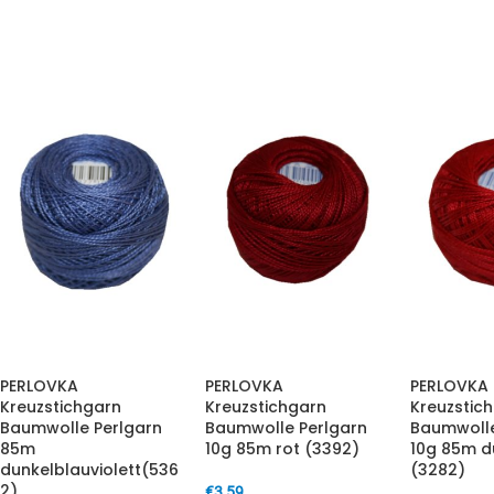
PERLOVKA
PERLOVKA
PERLOVKA
Kreuzstichgarn
Kreuzstichgarn
Kreuzstic
Baumwolle Perlgarn
Baumwolle Perlgarn
Baumwolle
85m
10g 85m rot (3392)
10g 85m d
dunkelblauviolett(536
(3282)
2)
€
3,59