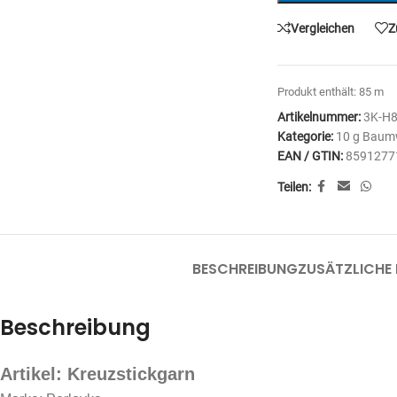
Vergleichen
Z
Produkt enthält: 85
m
Artikelnummer:
3K-H
Kategorie:
10 g Baumw
EAN / GTIN:
8591277
Teilen:
BESCHREIBUNG
ZUSÄTZLICHE
Beschreibung
Artikel: Kreuzstickgarn