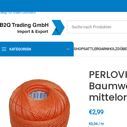
Skip to navigation
Skip to main content
SHOP
SATTLERGARN
HOLZDÜBE
KATEGORIEN
PERLOVK
Baumwol
mittelo
€
2,99
€
0,04
/
m