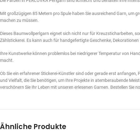
Die Farben in PERLOVKA Perlgarn sind lichtecht und behalten ihre Inte
Mit großzügigen 85 Metern pro Spule haben Sie ausreichend Garn, um g
machen zu müssen.
Dieses Baumwollperlgarn eignet sich nicht nur für Kreuzsticharbeiten, 
Zählstickerei. Es kann auch für handgefertigte Geschenke, Dekoratione
Ihre Kunstwerke können problemlos bei niedrigerer Temperatur von Hand
macht.
Ob Sie ein erfahrener Stickerei-Künstler sind oder gerade erst anfangen
und Vielfalt, die Sie benötigen, um Ihre Projekte in atemberaubende Mei
verschönern Sie Ihr Leben mit unseren erlesenen Garnen. Bestellen Sie noc
Ähnliche Produkte