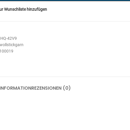
ur Wunschliste hinzufügen
8HQ-42V9
ollstickgarn
100019
 INFORMATION
REZENSIONEN (0)