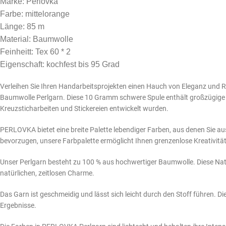
Marke: Perlovka
Farbe: mittelorange
Länge: 85 m
Material: Baumwolle
Feinheitt: Tex 60 * 2
Eigenschaft: kochfest bis 95 Grad
Verleihen Sie Ihren Handarbeitsprojekten einen Hauch von Eleganz un
Baumwolle Perlgarn. Diese 10 Gramm schwere Spule enthält großzügige 8
Kreuzsticharbeiten und Stickereien entwickelt wurden.
PERLOVKA bietet eine breite Palette lebendiger Farben, aus denen Sie a
bevorzugen, unsere Farbpalette ermöglicht Ihnen grenzenlose Kreativität
Unser Perlgarn besteht zu 100 % aus hochwertiger Baumwolle. Diese Natur
natürlichen, zeitlosen Charme.
Das Garn ist geschmeidig und lässt sich leicht durch den Stoff führen. D
Ergebnisse.