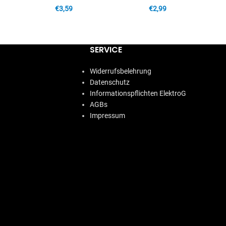
€
3,59
€
2,99
ARENKORB
IN DEN WARENKORB
IN DEN WARENKORB
SERVICE
Widerrufsbelehrung
Datenschutz
Informationspflichten ElektroG
AGBs
Impressum