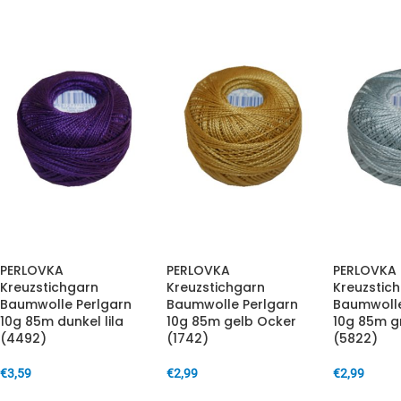
PERLOVKA
PERLOVKA
PERLOVKA
Kreuzstichgarn
Kreuzstichgarn
Kreuzstic
Baumwolle Perlgarn
Baumwolle Perlgarn
Baumwolle
10g 85m dunkel lila
10g 85m gelb Ocker
10g 85m g
(4492)
(1742)
(5822)
€
3,59
€
2,99
€
2,99
IN DEN WARENKORB
IN DEN WARENKORB
IN DEN W