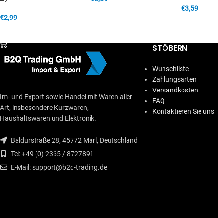
€
3,59
IN DEN WARENKORB
€
2,99
IN DEN W
IN DEN WARENKORB
STÖBERN
Wunschliste
Zahlungsarten
Versandkosten
Im- und Export sowie Handel mit Waren aller
FAQ
Art, insbesondere Kurzwaren,
Kontaktieren Sie uns
Haushaltswaren und Elektronik.
Baldurstraße 28, 45772 Marl, Deutschland
Tel: +49 (0) 2365 / 8727891
E-Mail: support@b2q-trading.de