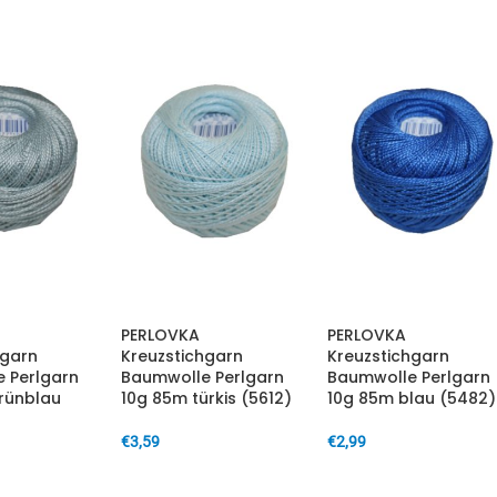
PERLOVKA
PERLOVKA
hgarn
Kreuzstichgarn
Kreuzstichgarn
 Perlgarn
Baumwolle Perlgarn
Baumwolle Perlgarn
rünblau
10g 85m türkis (5612)
10g 85m blau (5482)
€
3,59
€
2,99
IN DEN WARENKORB
IN DEN WARENKORB
ARENKORB