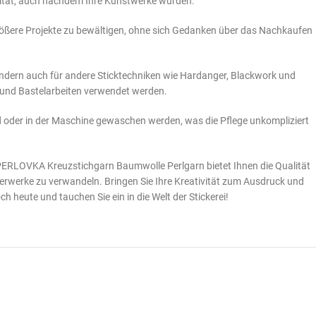
nsität, auch nachdem Ihre Kunstwerke wurden.
rößere Projekte zu bewältigen, ohne sich Gedanken über das Nachkaufen
sondern auch für andere Sticktechniken wie Hardanger, Blackwork und
n und Bastelarbeiten verwendet werden.
 oder in der Maschine gewaschen werden, was die Pflege unkompliziert
, PERLOVKA Kreuzstichgarn Baumwolle Perlgarn bietet Ihnen die Qualität
sterwerke zu verwandeln. Bringen Sie Ihre Kreativität zum Ausdruck und
h heute und tauchen Sie ein in die Welt der Stickerei!