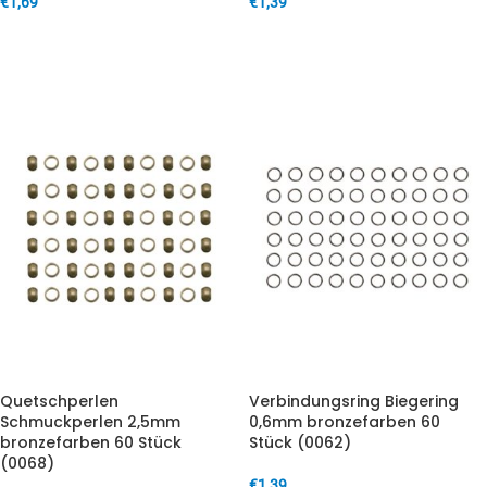
€
1,69
€
1,39
IN DEN WARENKORB
IN DEN WARENKORB
Quetschperlen
Verbindungsring Biegering
Schmuckperlen 2,5mm
0,6mm bronzefarben 60
bronzefarben 60 Stück
Stück (0062)
(0068)
€
1,39