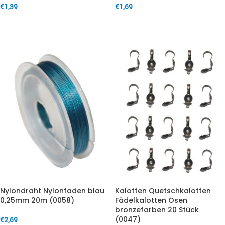
€
1,39
€
1,69
IN DEN WARENKORB
IN DEN WARENKORB
Nylondraht Nylonfaden blau
Kalotten Quetschkalotten
0,25mm 20m (0058)
Fädelkalotten Ösen
bronzefarben 20 Stück
(0047)
€
2,69