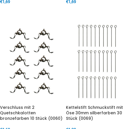
€
1,69
€
1,69
IN DEN WARENKORB
IN DEN WARENKORB
Verschluss mit 2
Kettelstift Schmuckstift mit
Quetschkalotten
Öse 30mm silberfarben 30
bronzefarben 10 Stück (0060)
Stück (0069)