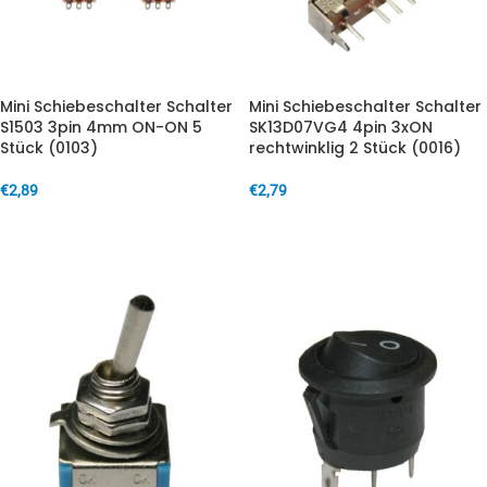
Mini Schiebeschalter Schalter
Mini Schiebeschalter Schalter
S1503 3pin 4mm ON-ON 5
SK13D07VG4 4pin 3xON
Stück (0103)
rechtwinklig 2 Stück (0016)
€
2,89
€
2,79
IN DEN WARENKORB
IN DEN WARENKORB