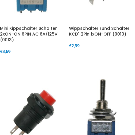
Mini Kippschalter Schalter
Wippschalter rund Schalter
2xON-ON 6PIN AC 6A/125V
KCD1 2Pin 1xON-OFF (0010)
(0013)
€
2,99
€
3,69
IN DEN WARENKORB
IN DEN WARENKORB