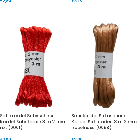
€
2,89
€
3,19
IN DEN WARENKORB
IN DEN WARENKORB
Satinkordel Satinschnur
Satinkordel Satinschnur
Kordel Satinfaden 3 m 2 mm
Kordel Satinfaden 3 m 2 mm
rot (0001)
haselnuss (0053)
€
2,99
€
2,99