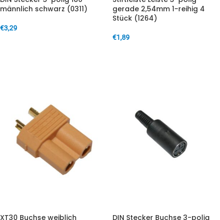
männlich schwarz (0311)
gerade 2,54mm 1-reihig 4
Stück (1264)
€
3,29
€
1,89
IN DEN WARENKORB
IN DEN WARENKORB
XT30 Buchse weiblich
DIN Stecker Buchse 3-polig