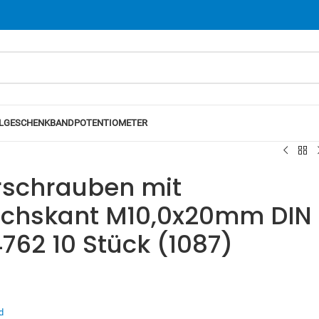
L
GESCHENKBAND
POTENTIOMETER
rschrauben mit
echskant M10,0x20mm DIN
4762 10 Stück (1087)
d