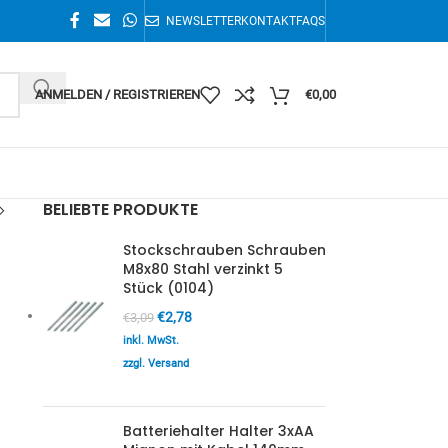
NEWSLETTER
KONTAKT
FAQS
ANMELDEN / REGISTRIEREN
€
0,00
BELIEBTE PRODUKTE
Stockschrauben Schrauben
M8x80 Stahl verzinkt 5
Stück (0104)
€
2,78
€
3,09
inkl. MwSt.
zzgl. Versand
Batteriehalter Halter 3xAA