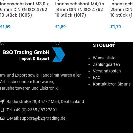
Innensechskant M3,0 x
Innensechskant M4,0 x
Innensech
6 mm DIN EN ISO 4762
14mm DIN EN ISO 4762
25mm DIN 
10 Stück (1005)
10 Stück (1017)
10 Stück (1
€
1,69
€
1,89
€
1,79
IN DEN WARENKORB
IN DEN WARENKORB
IN DEN W
STÖBERN
Wunschliste
Zahlungsarten
Versandkosten
Im- und Export sowie Handel mit Waren aller
FAQ
Art, insbesondere Kurzwaren,
Kontaktieren Sie uns
Haushaltswaren und Elektronik.
Baldurstraße 28, 45772 Marl, Deutschland
Tel: +49 (0) 2365 / 8727891
E-Mail: support@b2q-trading.de