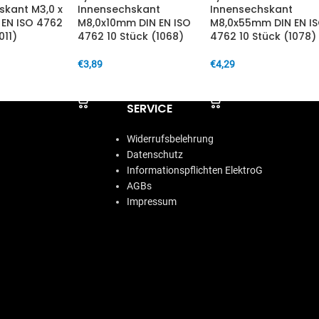
skant M3,0 x
Innensechskant
Innensechskant
EN ISO 4762
M8,0x10mm DIN EN ISO
M8,0x55mm DIN EN I
011)
4762 10 Stück (1068)
4762 10 Stück (1078)
€
3,89
€
4,29
ARENKORB
IN DEN WARENKORB
IN DEN WARENKORB
SERVICE
Widerrufsbelehrung
Datenschutz
Informationspflichten ElektroG
AGBs
Impressum