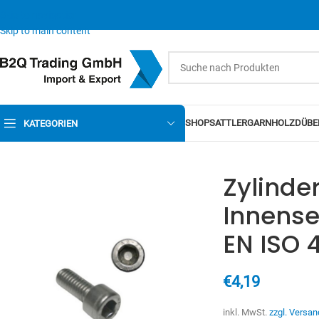
Skip to navigation
Skip to main content
SHOP
SATTLERGARN
HOLZDÜBE
KATEGORIEN
Zylinde
Innens
EN ISO 
€
4,19
inkl. MwSt.
zzgl. Versan