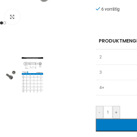
6 vorrätig
Zum Vergrößern anklicken
PRODUKTMENG
2
3
4+
-
+