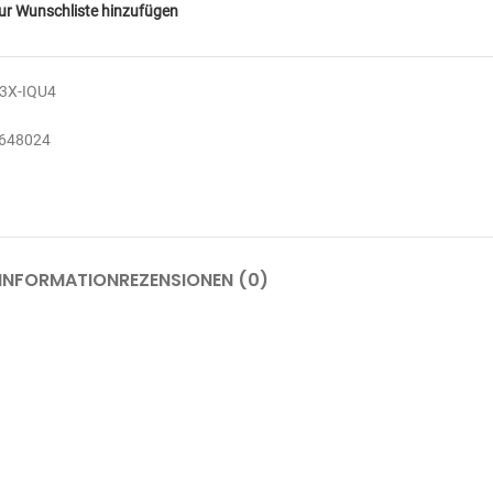
ur Wunschliste hinzufügen
3X-IQU4
648024
 INFORMATION
REZENSIONEN (0)