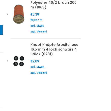
Polyester 40/2 braun 200
m (1083)
€
3,39
€
0,02
/
m
inkl. MwSt.
zzgl. Versand
Knopf Knöpfe Arbeitshose
16,5 mm 4 loch schwarz 4
Stück (0231)
€
2,09
inkl. MwSt.
zzgl. Versand