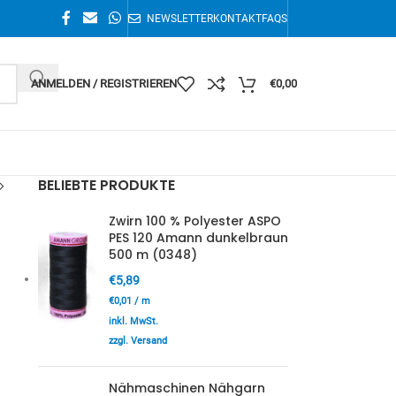
NEWSLETTER
KONTAKT
FAQS
ANMELDEN / REGISTRIEREN
€
0,00
BELIEBTE PRODUKTE
Zwirn 100 % Polyester ASPO
PES 120 Amann dunkelbraun
500 m (0348)
€
5,89
€
0,01
/
m
inkl. MwSt.
zzgl. Versand
Nähmaschinen Nähgarn