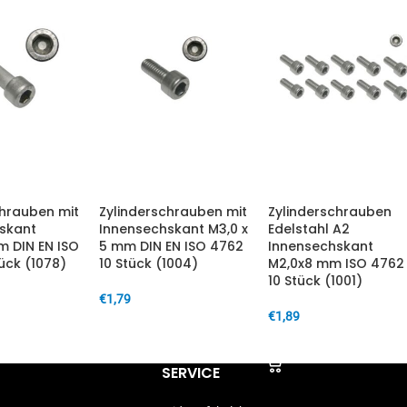
chrauben mit
Zylinderschrauben mit
Zylinderschrauben
skant
Innensechskant M3,0 x
Edelstahl A2
 DIN EN ISO
5 mm DIN EN ISO 4762
Innensechskant
ück (1078)
10 Stück (1004)
M2,0x8 mm ISO 4762
10 Stück (1001)
€
1,79
€
1,89
ARENKORB
IN DEN WARENKORB
IN DEN WARENKORB
SERVICE