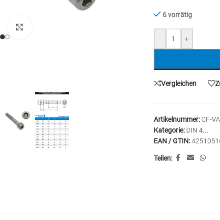
6 vorrätig
Zum Vergrößern anklicken
-
+
Vergleichen
Z
Artikelnummer:
CF-V
Kategorie:
DIN 4...
EAN / GTIN:
4251051
Teilen: