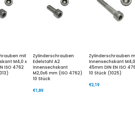
chrauben mit
Zylinderschrauben
Zylinderschrauben m
skant M4,0 x
Edelstahl A2
Innensechskant M4,0
N ISO 4762
Innensechskant
45mm DIN EN ISO 47
013)
M2,0x6 mm (ISO 4762)
10 Stück (1025)
10 Stück
€
2,19
€
1,89
ARENKORB
IN DEN WARENKORB
IN DEN WARENKORB