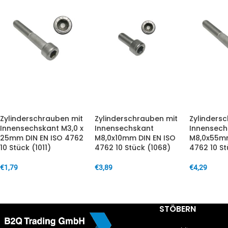
Zylinderschrauben mit
Zylinderschrauben mit
Zylinders
Innensechskant M3,0 x
Innensechskant
Innensech
25mm DIN EN ISO 4762
M8,0x10mm DIN EN ISO
M8,0x55mm
10 Stück (1011)
4762 10 Stück (1068)
4762 10 St
€
1,79
€
3,89
€
4,29
IN DEN WARENKORB
IN DEN WARENKORB
IN DEN W
STÖBERN