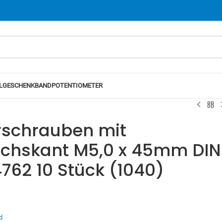
L
GESCHENKBAND
POTENTIOMETER
rschrauben mit
echskant M5,0 x 45mm DIN
4762 10 Stück (1040)
d