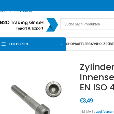
Skip to navigation
Skip to main content
SHOP
SATTLERGARN
HOLZDÜBE
KATEGORIEN
Zylinde
Innens
EN ISO 
€
3,49
inkl. MwSt.
zzgl. Versan