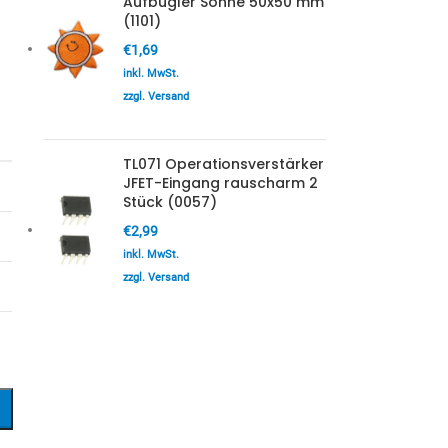
Aufbügler Sonne 50x50 mm
(1101)
€
1,69
inkl. MwSt.
zzgl. Versand
TL071 Operationsverstärker
JFET-Eingang rauscharm 2
Stück (0057)
€
2,99
inkl. MwSt.
zzgl. Versand