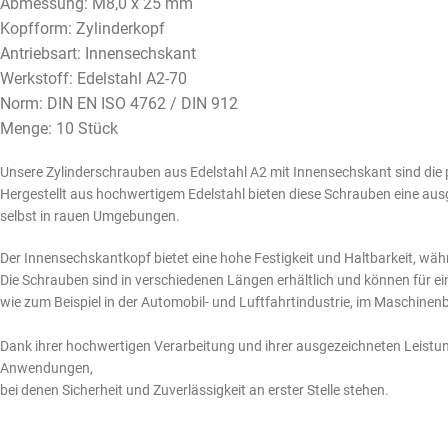
Abmessung: M8,0 x 25 mm
Kopfform: Zylinderkopf
Antriebsart: Innensechskant
Werkstoff: Edelstahl A2-70
Norm: DIN EN ISO 4762 / DIN 912
Menge: 10 Stück
Unsere Zylinderschrauben aus Edelstahl A2 mit Innensechskant sind die
Hergestellt aus hochwertigem Edelstahl bieten diese Schrauben eine aus
selbst in rauen Umgebungen.
Der Innensechskantkopf bietet eine hohe Festigkeit und Haltbarkeit, währe
Die Schrauben sind in verschiedenen Längen erhältlich und können für 
wie zum Beispiel in der Automobil- und Luftfahrtindustrie, im Maschine
Dank ihrer hochwertigen Verarbeitung und ihrer ausgezeichneten Leistun
Anwendungen,
bei denen Sicherheit und Zuverlässigkeit an erster Stelle stehen.