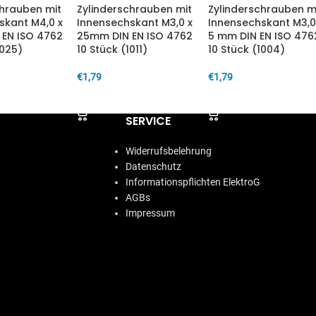
chrauben mit
Zylinderschrauben mit
Zylinderschrauben m
skant M4,0 x
Innensechskant M3,0 x
Innensechskant M3,0
EN ISO 4762
25mm DIN EN ISO 4762
5 mm DIN EN ISO 476
1025)
10 Stück (1011)
10 Stück (1004)
€
1,79
€
1,79
ARENKORB
IN DEN WARENKORB
IN DEN WARENKORB
SERVICE
Widerrufsbelehrung
Datenschutz
Informationspflichten ElektroG
AGBs
Impressum