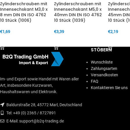
Zylinderschrauben mit
Zylinderschrauben mit
Zylinders
Innensechskant M3,0 x
Innensechskant M5,0 x
Innensech
8 mm DIN EN ISO 4762
40mm DIN EN ISO 4762
45mm DIN 
10 Stück (1006)
10 Stück (1039)
10 Stück (
€
1,69
€
3,39
€
2,19
IN DEN WARENKORB
IN DEN WARENKORB
IN DEN W
STÖBERN
Wunschliste
Zahlungsarten
Versandkosten
Im- und Export sowie Handel mit Waren aller
FAQ
Art, insbesondere Kurzwaren,
Kontaktieren Sie uns
Haushaltswaren und Elektronik.
Baldurstraße 28, 45772 Marl, Deutschland
Tel: +49 (0) 2365 / 8727891
E-Mail: support@b2q-trading.de