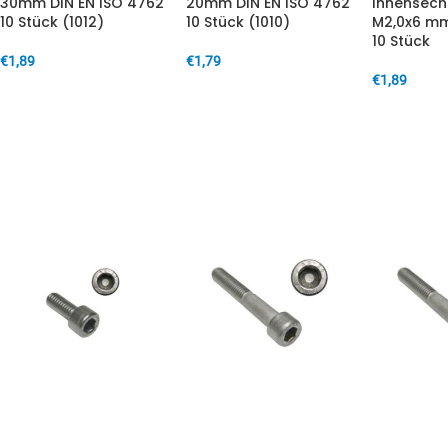
30mm DIN EN ISO 4762
20mm DIN EN ISO 4762
Innensech
10 Stück (1012)
10 Stück (1010)
M2,0x6 mm
10 Stück
€
1,89
€
1,79
€
1,89
IN DEN WARENKORB
IN DEN WARENKORB
IN DEN W