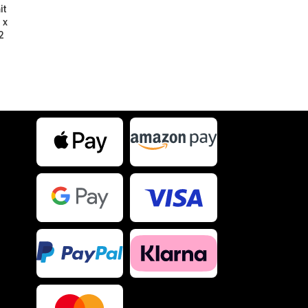
it
 x
2