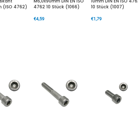
skant
M6,0x90mm DIN EN ISO
10mm DIN EN ISO 476
 (ISO 4762)
4762 10 Stück (1066)
10 Stück (1007)
€
4,59
€
1,79
IN DEN WARENKORB
IN DEN WARENKORB
ARENKORB