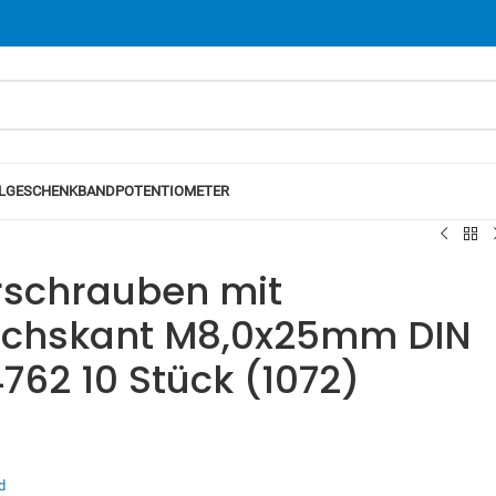
L
GESCHENKBAND
POTENTIOMETER
rschrauben mit
echskant M8,0x25mm DIN
4762 10 Stück (1072)
d