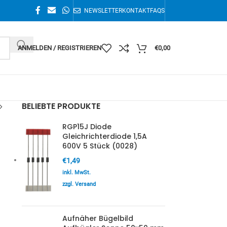
NEWSLETTER
KONTAKT
FAQS
ANMELDEN / REGISTRIEREN
€
0,00
BELIEBTE PRODUKTE
RGP15J Diode
Gleichrichterdiode 1,5A
600V 5 Stück (0028)
€
1,49
inkl. MwSt.
zzgl. Versand
Aufnäher Bügelbild