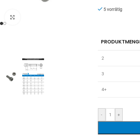
5 vorrätig
Zum Vergrößern anklicken
PRODUKTMENG
2
3
4+
-
+