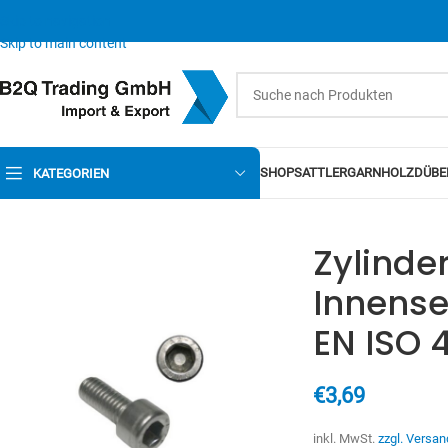
Skip to navigation
Skip to main content
SHOP
SATTLERGARN
HOLZDÜBE
KATEGORIEN
Zylinde
Innens
EN ISO 
€
3,69
inkl. MwSt.
zzgl. Versan