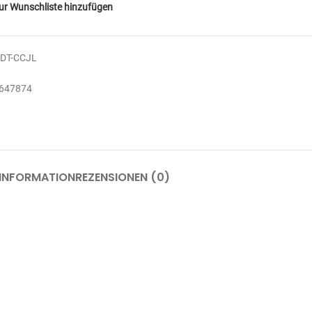
ur Wunschliste hinzufügen
DT-CCJL
647874
 INFORMATION
REZENSIONEN (0)