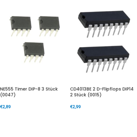
NE555 Timer DIP-8 3 Stück
CD4013BE 2 D-Flipflops DIP14
(0047)
2 Stück (0015)
€
2,89
€
2,99
IN DEN WARENKORB
IN DEN WARENKORB