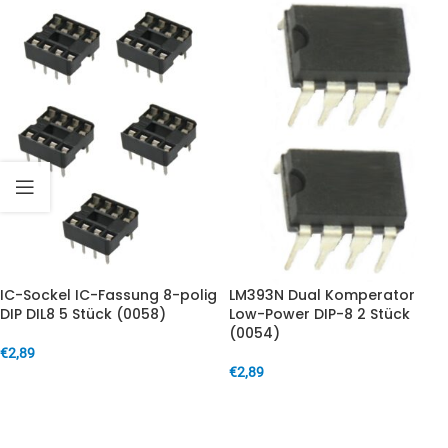
IC-Sockel IC-Fassung 8-polig
LM393N Dual Komperator
DIP DIL8 5 Stück (0058)
Low-Power DIP-8 2 Stück
(0054)
€
2,89
€
2,89
IN DEN WARENKORB
IN DEN WARENKORB