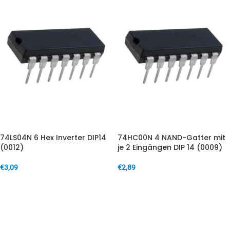
74LS04N 6 Hex Inverter DIP14
74HC00N 4 NAND-Gatter mit
(0012)
je 2 Eingängen DIP 14 (0009)
€
3,09
€
2,89
IN DEN WARENKORB
IN DEN WARENKORB