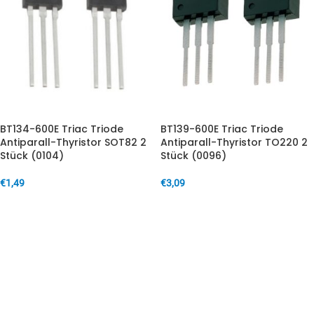
BT134-600E Triac Triode
BT139-600E Triac Triode
Antiparall-Thyristor SOT82 2
Antiparall-Thyristor TO220 2
Stück (0104)
Stück (0096)
€
1,49
€
3,09
IN DEN WARENKORB
IN DEN WARENKORB