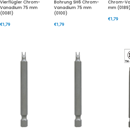
Vierflügler Chrom-
Bohrung SH6 Chrom-
Chrom-Va
Vanadium 75 mm
Vanadium 75 mm
mm (0189
(0081)
(0100)
€
1,79
€
1,79
€
1,79
IN DEN W
IN DEN WARENKORB
IN DEN WARENKORB