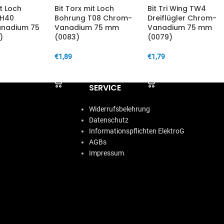
it Loch
Bit Torx mit Loch
Bit Tri Wing TW4
TH40
Bohrung T08 Chrom-
Dreiflügler Chrom-
nadium 75
Vanadium 75 mm
Vanadium 75 mm
)
(0083)
(0079)
€
1,89
€
1,79
ARENKORB
IN DEN WARENKORB
IN DEN WARENKORB
SERVICE
Widerrufsbelehrung
Datenschutz
Informationspflichten ElektroG
AGBs
Impressum