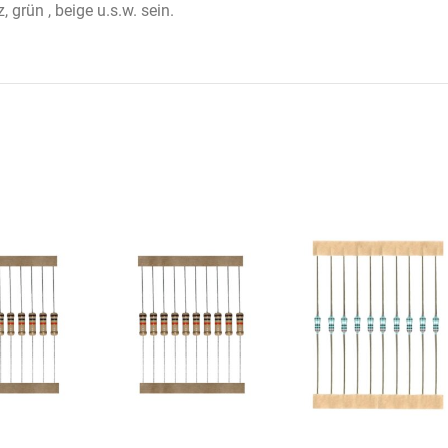
 grün , beige u.s.w. sein.