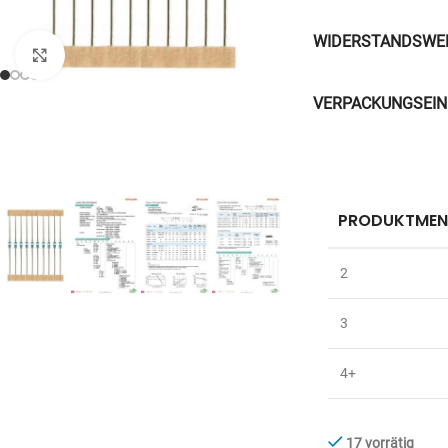
WIDERSTANDSWE
Zum Vergrößern anklicken
VERPACKUNGSEIN
PRODUKTMEN
2
3
4+
17 vorrätig