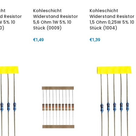
cht
Kohleschicht
Kohleschicht
d Resistor
Widerstand Resistor
Widerstand Resistor
W 5% 10
5,6 Ohm 1W 5% 10
1,5 Ohm 0,25W 5% 10
0)
Stück (0009)
Stück (1004)
€
1,49
€
1,39
ARENKORB
IN DEN WARENKORB
IN DEN WARENKORB