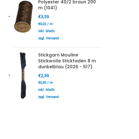
Polyester 40/2 braun 200
m (1041)
€
3,39
€
0,02
/
m
inkl. MwSt.
zzgl. Versand
Stickgarn Mouline
Stickwolle Stickfaden 8 m
dunkelblau (2026 - 517)
€
2,39
€
0,30
/
m
inkl. MwSt.
zzgl. Versand