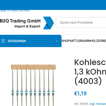
Skip to navigation
Skip to main content
SHOP
SATTLERGARN
HOLZDÜBE
KATEGORIEN
Kohlesc
1,3 kOh
(4003)
€
1,19
inkl. MwSt.
zzgl. Versan