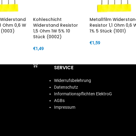
m Widerstand
Kohleschicht
Metallfilm Widersta
,3 Ohm 0,6 W
Widerstand Resistor
Resistor 1,1 Ohm 0,6 
 (1003)
1,5 Ohm 1W 5% 10
1% 5 Stück (1001)
Stück (0002)
€
1,59
€
1,49
ARENKORB
IN DEN WARENKORB
IN DEN WARENKORB
SERVICE
Widerrufsbelehrung
Datenschutz
Informationspflichten ElektroG
AGBs
Impressum