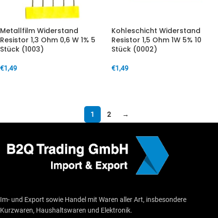
Metallfilm Widerstand
Kohleschicht Widerstand
Resistor 1,3 Ohm 0,6 W 1% 5
Resistor 1,5 Ohm 1W 5% 10
Stück (1003)
Stück (0002)
€
1,49
€
1,49
IN DEN WARENKORB
IN DEN WARENKORB
1
2
→
Im- und Export sowie Handel mit Waren aller Art, insbesondere
Kurzwaren, Haushaltswaren und Elektronik.