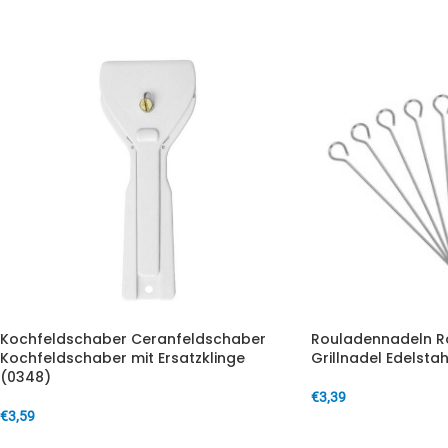
Kochfeldschaber Ceranfeldschaber
Rouladennadeln R
Kochfeldschaber mit Ersatzklinge
Grillnadel Edelstah
(0348)
€
3,39
€
3,59
IN DEN WARENKORB
IN DEN WARENKORB