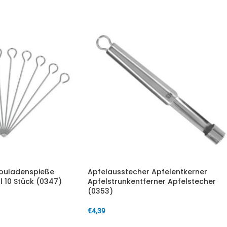
ouladenspieße
Apfelausstecher Apfelentkerner
l 10 Stück (0347)
Apfelstrunkentferner Apfelstecher
(0353)
€
4,39
IN DEN WARENKORB