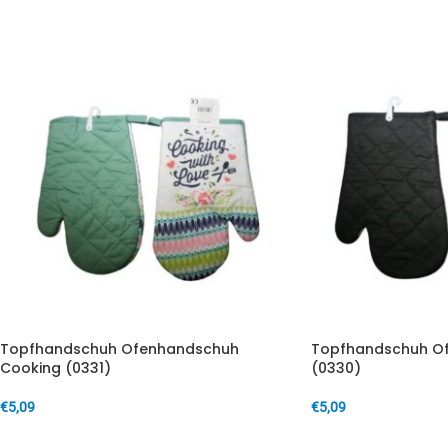
Topfhandschuh Ofenhandschuh
Topfhandschuh O
Cooking (0331)
(0330)
€
5,09
€
5,09
IN DEN WARENKORB
IN DEN WARENKORB