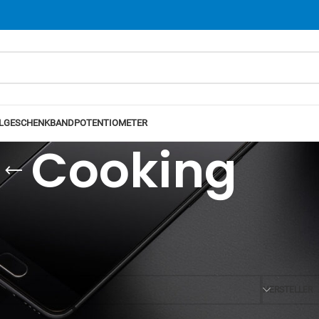
L
GESCHENKBAND
POTENTIOMETER
Cooking
Ansicht
12
24
HERSTELLER