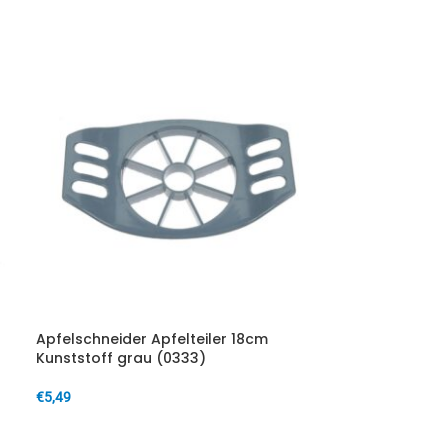
Apfelschneider Apfelteiler 18cm
Kunststoff grau (0333)
€
5,49
IN DEN WARENKORB