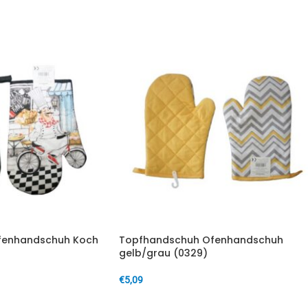
fenhandschuh Koch
Topfhandschuh Ofenhandschuh
gelb/grau (0329)
€
5,09
IN DEN WARENKORB