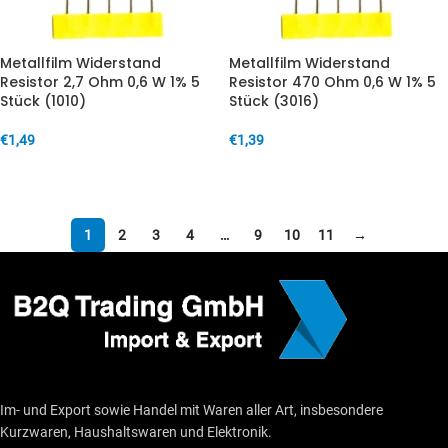
Metallfilm Widerstand
Metallfilm Widerstand
Resistor 2,7 Ohm 0,6 W 1% 5
Resistor 470 Ohm 0,6 W 1% 5
Stück (1010)
Stück (3016)
€
1,49
€
1,39
IN DEN WARENKORB
IN DEN WARENKORB
1
2
3
4
…
9
10
11
→
Im- und Export sowie Handel mit Waren aller Art, insbesondere
Kurzwaren, Haushaltswaren und Elektronik.