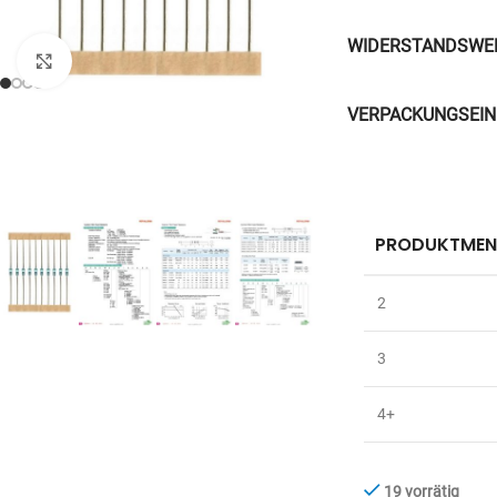
WIDERSTANDSWE
Zum Vergrößern anklicken
VERPACKUNGSEIN
PRODUKTMEN
2
3
4+
19 vorrätig