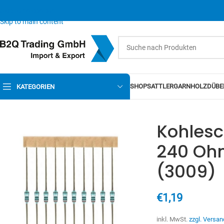
Skip to navigation
Skip to main content
SHOP
SATTLERGARN
HOLZDÜBE
KATEGORIEN
Kohlesc
240 Ohm
(3009)
€
1,19
inkl. MwSt.
zzgl. Versan