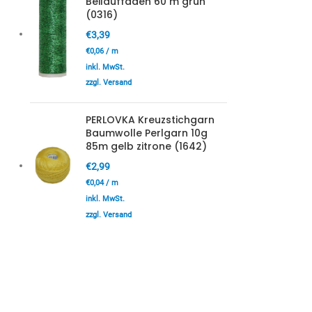
Beilauffaden 60 m grün
(0316)
€
3,39
€
0,06
/
m
inkl. MwSt.
zzgl. Versand
PERLOVKA Kreuzstichgarn
Baumwolle Perlgarn 10g
85m gelb zitrone (1642)
€
2,99
€
0,04
/
m
inkl. MwSt.
zzgl. Versand