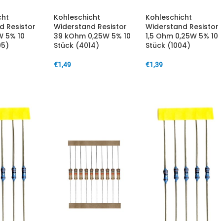
cht
Kohleschicht
Kohleschicht
d Resistor
Widerstand Resistor
Widerstand Resistor
W 5% 10
39 kOhm 0,25W 5% 10
1,5 Ohm 0,25W 5% 10
05)
Stück (4014)
Stück (1004)
€
1,49
€
1,39
ARENKORB
IN DEN WARENKORB
IN DEN WARENKORB