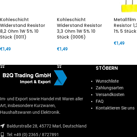
Kohleschicht
Kohleschicht
Metallfil
Widerstand Resistor
Widerstand Resistor
Resistor 1
8,2 Ohm 1W 5% 10
3,3 Ohm 1W 5% 10
1% 5 Stück
Stück (0011)
Stück (0006)
€
1,49
€
1,49
€
1,49
IN DEN W
IN DEN WARENKORB
IN DEN WARENKORB
STÖBERN
Wunschliste
Zahlungsarten
Versandkosten
Im- und Export sowie Handel mit Waren aller
FAQ
Art, insbesondere Kurzwaren,
Kontaktieren Sie uns
Haushaltswaren und Elektronik.
Baldurstraße 28, 45772 Marl, Deutschland
Tel: +49 (0) 2365 / 8727891