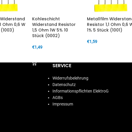
m Widerstand
Kohleschicht
Metallfilm Widersta
,3 Ohm 0,6 W
Widerstand Resistor
Resistor 1,1 Ohm 0,6 
 (1003)
1,5 Ohm 1W 5% 10
1% 5 Stück (1001)
Stück (0002)
€
1,59
€
1,49
ARENKORB
IN DEN WARENKORB
IN DEN WARENKORB
SERVICE
Widerrufsbelehrung
Datenschutz
Informationspflichten ElektroG
AGBs
Impressum