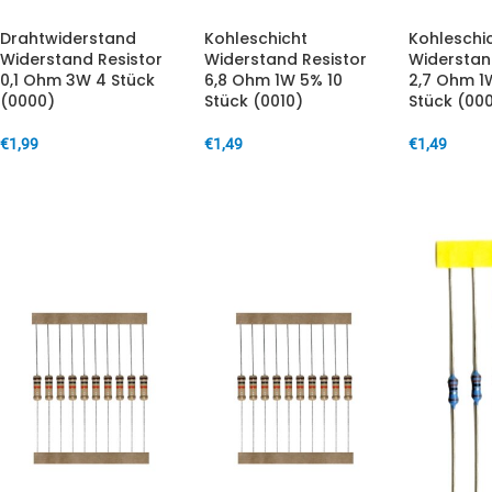
Drahtwiderstand
Kohleschicht
Kohleschi
Widerstand Resistor
Widerstand Resistor
Widerstan
0,1 Ohm 3W 4 Stück
6,8 Ohm 1W 5% 10
2,7 Ohm 1
(0000)
Stück (0010)
Stück (00
€
1,99
€
1,49
€
1,49
IN DEN WARENKORB
IN DEN WARENKORB
IN DEN W