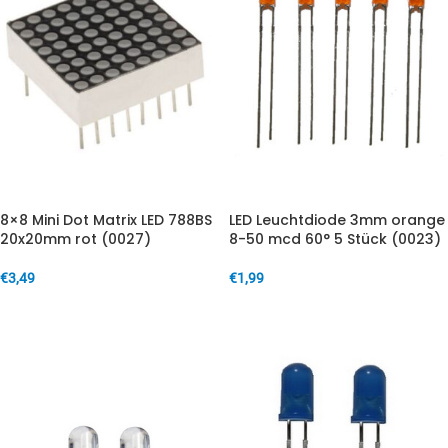
8×8 Mini Dot Matrix LED 788BS
LED Leuchtdiode 3mm orange
20x20mm rot (0027)
8-50 mcd 60° 5 Stück (0023)
€
3,49
€
1,99
IN DEN WARENKORB
IN DEN WARENKORB