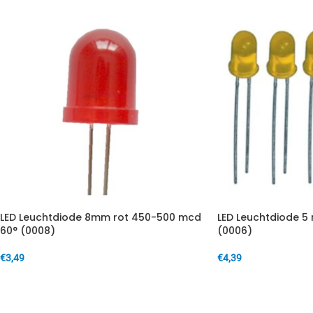
LED Leuchtdiode 8mm rot 450-500 mcd
LED Leuchtdiode 5
60° (0008)
(0006)
€
3,49
€
4,39
IN DEN WARENKORB
IN DEN WARENKORB