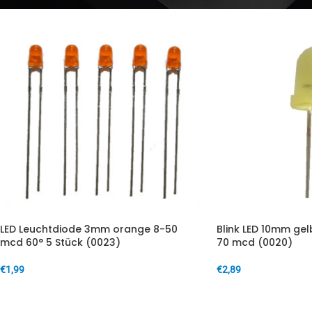
LED Leuchtdiode 3mm orange 8-50
Blink LED 10mm gel
mcd 60° 5 Stück (0023)
70 mcd (0020)
€
1,99
€
2,89
IN DEN WARENKORB
IN DEN WARENKORB