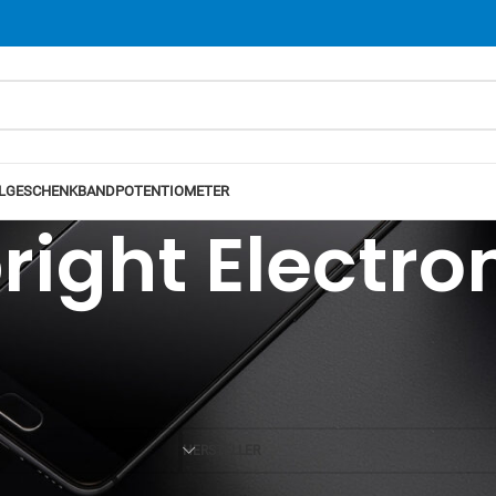
L
GESCHENKBAND
POTENTIOMETER
right Electro
Ansicht
12
24
HERSTELLER