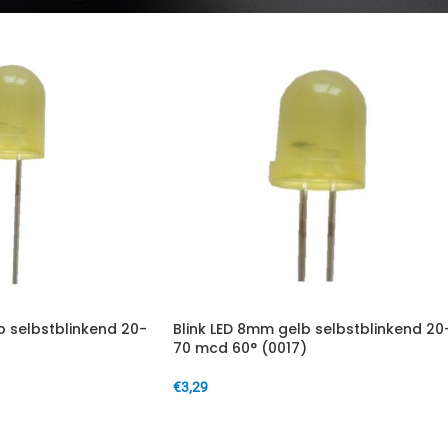
b selbstblinkend 20-
Blink LED 8mm gelb selbstblinkend 20
70 mcd 60° (0017)
€
3,29
IN DEN WARENKORB