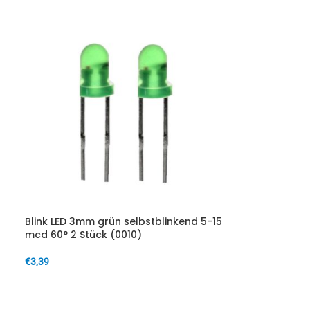
Blink LED 3mm grün selbstblinkend 5-15
mcd 60° 2 Stück (0010)
€
3,39
IN DEN WARENKORB