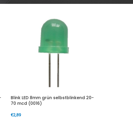
-
Blink LED 8mm grün selbstblinkend 20-
70 mcd (0016)
€
2,89
IN DEN WARENKORB