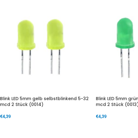
Blink LED 5mm gelb selbstblinkend 5-32
Blink LED 5mm grün
mcd 2 Stück (0014)
mcd 2 Stück (0013
€
4,39
€
4,39
IN DEN WARENKORB
IN DEN WARENKORB