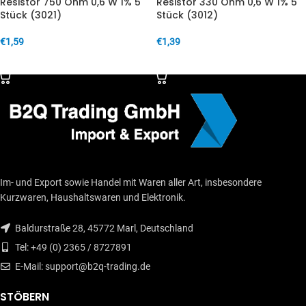
Resistor 750 Ohm 0,6 W 1% 5
Resistor 330 Ohm 0,6 W 1% 5
Stück (3021)
Stück (3012)
€
1,59
€
1,39
IN DEN WARENKORB
IN DEN WARENKORB
Im- und Export sowie Handel mit Waren aller Art, insbesondere
Kurzwaren, Haushaltswaren und Elektronik.
Baldurstraße 28, 45772 Marl, Deutschland
Tel: +49 (0) 2365 / 8727891
E-Mail: support@b2q-trading.de
STÖBERN