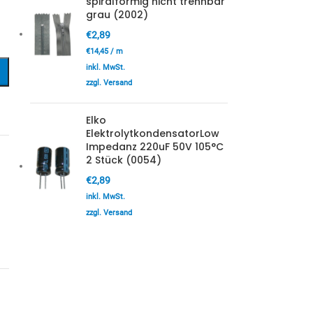
spiralformig nicht trennbar
grau (2002)
€
2,89
€
14,45
/
m
inkl. MwSt.
zzgl. Versand
Elko
ElektrolytkondensatorLow
Impedanz 220uF 50V 105°C
2 Stück (0054)
€
2,89
inkl. MwSt.
zzgl. Versand