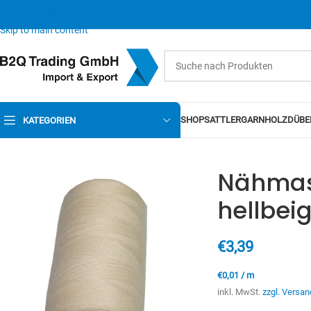
Skip to navigation
Skip to main content
SHOP
SATTLERGARN
HOLZDÜBE
KATEGORIEN
Nähmas
hellbei
€
3,39
€
0,01
/
m
inkl. MwSt.
zzgl. Versan