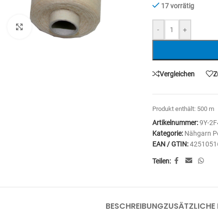
17 vorrätig
Zum Vergrößern anklicken
-
+
Vergleichen
Z
Produkt enthält: 500
m
Artikelnummer:
9Y-2F
Kategorie:
Nähgarn Po
EAN / GTIN:
4251051
Teilen:
BESCHREIBUNG
ZUSÄTZLICHE