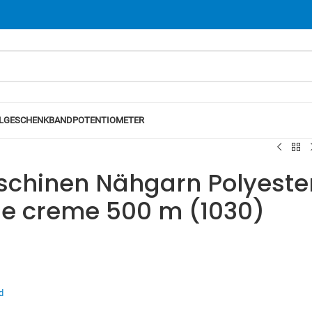
L
GESCHENKBAND
POTENTIOMETER
chinen Nähgarn Polyeste
ge creme 500 m (1030)
d