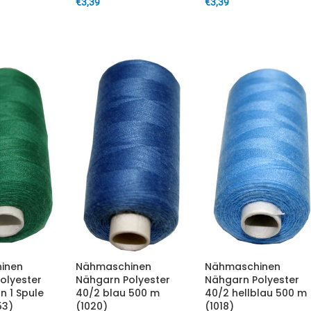
€
3,39
€
3,39
ARENKORB
IN DEN WARENKORB
IN DEN WARENKORB
inen
Nähmaschinen
Nähmaschinen
olyester
Nähgarn Polyester
Nähgarn Polyester
n 1 Spule
40/2 blau 500 m
40/2 hellblau 500 m
53)
(1020)
(1018)