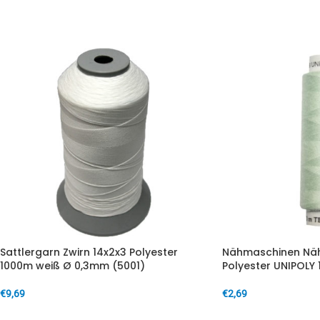
IN DEN WARENKORB
IN DEN WARENKORB
Sattlergarn Zwirn 14x2x3 Polyester
Nähmaschinen Näh
1000m weiß Ø 0,3mm (5001)
Polyester UNIPOLY 
€
9,69
€
2,69
IN DEN WARENKORB
IN DEN WARENKORB