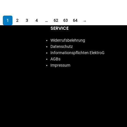
IN DEN WARENKORB
1
2
3
4
…
62
63
64
→
SERVICE
Widerrufsbelehrung
Datenschutz
Informationspflichten ElektroG
AGBs
Impressum