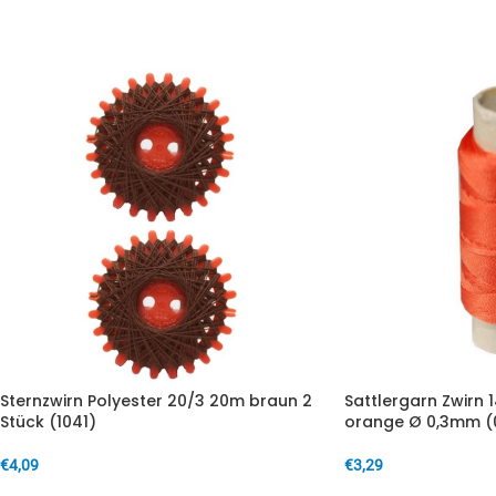
IN DEN WARENKORB
IN DEN WARENKORB
Sternzwirn Polyester 20/3 20m braun 2
Sattlergarn Zwirn 
Stück (1041)
orange Ø 0,3mm (
€
4,09
€
3,29