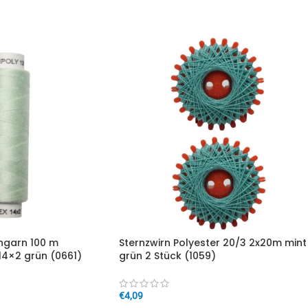
IN DEN WARENKORB
garn 100 m
Sternzwirn Polyester 20/3 2x20m mint
14×2 grün (0661)
grün 2 Stück (1059)
€
4,09