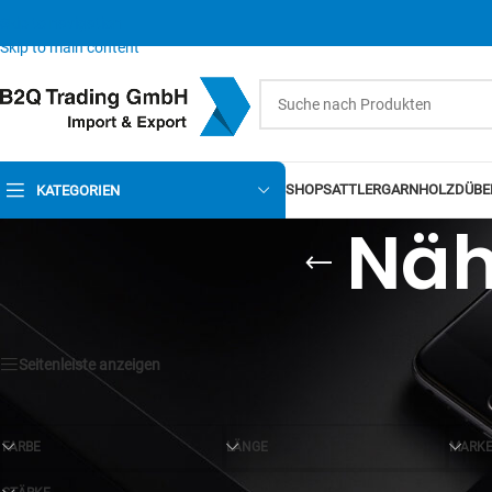
Skip to navigation
Skip to main content
SHOP
SATTLERGARN
HOLZDÜBE
KATEGORIEN
Näh
Seitenleiste anzeigen
FARBE
LÄNGE
MARK