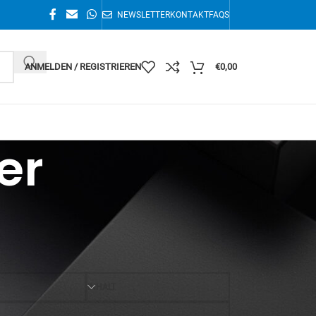
NEWSLETTER
KONTAKT
FAQS
ANMELDEN / REGISTRIEREN
€
0,00
er
1–16 von 1013 Ergebnissen werden angezeigt
36
INHALT