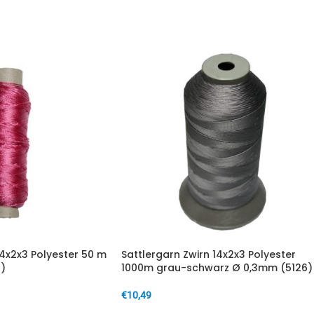
IN DEN WARENKORB
14x2x3 Polyester 50 m
Sattlergarn Zwirn 14x2x3 Polyester
)
1000m grau-schwarz Ø 0,3mm (5126)
€
10,49