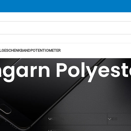
L
GESCHENKBAND
POTENTIOMETER
garn Polyest
Ansicht
12
24
E
MATERIAL
PREIS