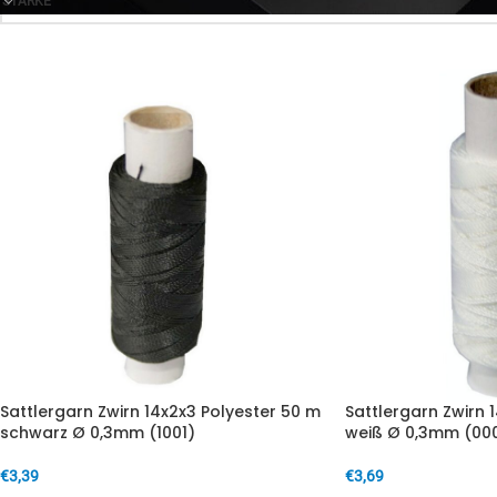
STÄRKE
Sattlergarn Zwirn 14x2x3 Polyester 50 m
Sattlergarn Zwirn 
schwarz Ø 0,3mm (1001)
weiß Ø 0,3mm (000
€
3,39
€
3,69