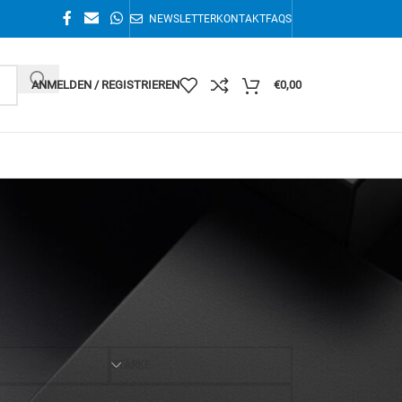
NEWSLETTER
KONTAKT
FAQS
ANMELDEN / REGISTRIEREN
€
0,00
1–16 von 189 Ergebnissen werden angezeigt
36
STÄRKE