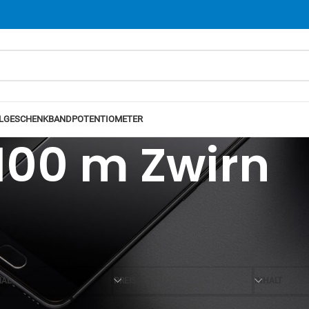
L
GESCHENKBAND
POTENTIOMETER
100 m Zwirn
Ansicht
12
24
IAL
PREIS
INHALT