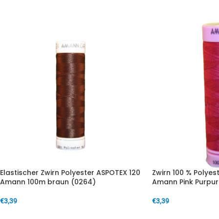
IN DEN WARENKORB
IN DEN WARENKORB
Elastischer Zwirn Polyester ASPOTEX 120
Zwirn 100 % Polyes
Amann 100m braun (0264)
Amann Pink Purpur
€
3,39
€
3,39
IN DEN WARENKORB
IN DEN WARENKORB