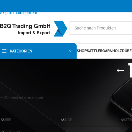
Skip to navigation
Skip to main content
SHOP
SATTLERGARN
HOLZDÜBE
KATEGORIEN
Seitenleiste anzeigen
FARBE
LÄNGE
MATER