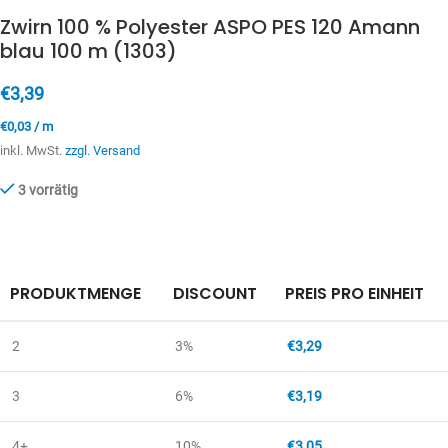
Zwirn 100 % Polyester ASPO PES 120 Amann
blau 100 m (1303)
€
3,39
€
0,03
/
m
inkl. MwSt.
zzgl. Versand
3 vorrätig
PRODUKTMENGE
DISCOUNT
PREIS PRO EINHEIT
2
3%
€
3,29
3
6%
€
3,19
4+
10%
€
3,05