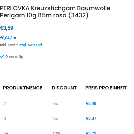
PERLOVKA Kreuzstichgarn Baumwolle
Perlgarn 10g 85m rosa (3432)
€
3,59
€
0,04
/
m
inkl. MwSt.
zzgl. Versand
9 vorrätig
PRODUKTMENGE
DISCOUNT
PREIS PRO EINHEIT
2
3%
€
3,48
3
6%
€
3,37
4+
10%
€
3,23