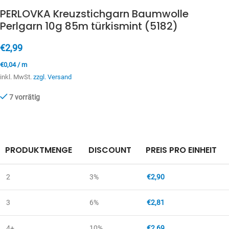
PERLOVKA Kreuzstichgarn Baumwolle
Perlgarn 10g 85m türkismint (5182)
€
2,99
€
0,04
/
m
inkl. MwSt.
zzgl. Versand
7 vorrätig
PRODUKTMENGE
DISCOUNT
PREIS PRO EINHEIT
2
3%
€
2,90
3
6%
€
2,81
4+
10%
€
2,69