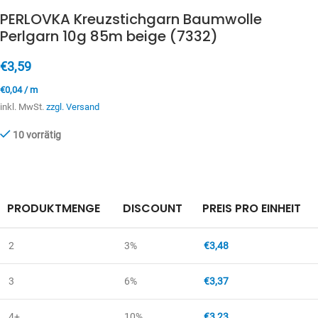
PERLOVKA Kreuzstichgarn Baumwolle
Perlgarn 10g 85m beige (7332)
€
3,59
€
0,04
/
m
inkl. MwSt.
zzgl. Versand
10 vorrätig
PRODUKTMENGE
DISCOUNT
PREIS PRO EINHEIT
2
3%
€
3,48
3
6%
€
3,37
4+
10%
€
3,23