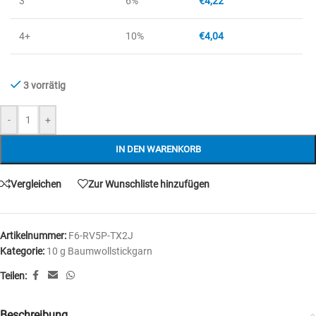
3
6%
€
4,22
4+
10%
€
4,04
3 vorrätig
-
+
IN DEN WARENKORB
Vergleichen
Zur Wunschliste hinzufügen
Artikelnummer:
F6-RV5P-TX2J
Kategorie:
10 g Baumwollstickgarn
Teilen:
Beschreibung