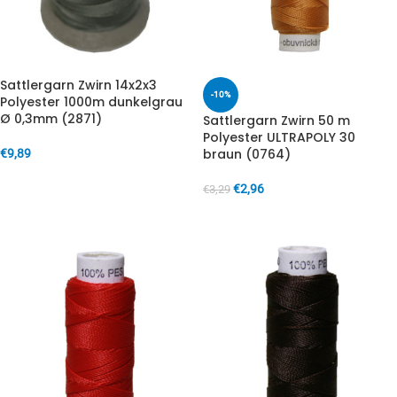
Sattlergarn Zwirn 14x2x3
-10%
Polyester 1000m dunkelgrau
Ø 0,3mm (2871)
Sattlergarn Zwirn 50 m
Polyester ULTRAPOLY 30
braun (0764)
€
9,89
IN DEN WARENKORB
€
2,96
€
3,29
IN DEN WARENKORB