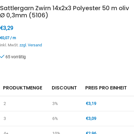
Sattlergarn Zwirn 14x2x3 Polyester 50 m oliv
Ø 0,3mm (5106)
€
3,29
€
0,07
/
m
inkl. MwSt.
zzgl. Versand
65 vorrätig
PRODUKTMENGE
DISCOUNT
PREIS PRO EINHEIT
2
3%
€
3,19
3
6%
€
3,09
4+
10%
€
2,96