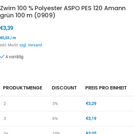
Zwirn 100 % Polyester ASPO PES 120 Amann
grün 100 m (0909)
€
3,39
€
0,03
/
m
inkl. MwSt.
zzgl. Versand
4 vorrätig
PRODUKTMENGE
DISCOUNT
PREIS PRO EINHEIT
2
3%
€
3,29
3
6%
€
3,19
4+
10%
€
3,05