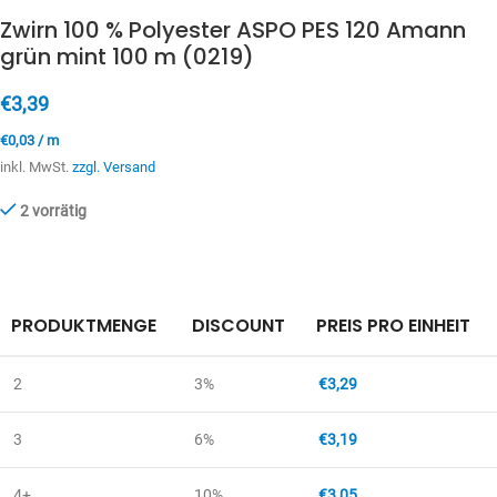
Zwirn 100 % Polyester ASPO PES 120 Amann
grün mint 100 m (0219)
€
3,39
€
0,03
/
m
inkl. MwSt.
zzgl. Versand
2 vorrätig
PRODUKTMENGE
DISCOUNT
PREIS PRO EINHEIT
2
3%
€
3,29
3
6%
€
3,19
4+
10%
€
3,05