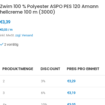
Zwirn 100 % Polyester ASPO PES 120 Amann
hellcreme 100 m (3000)
€
3,39
€
0,03
/
m
inkl. MwSt.
zzgl. Versand
2 vorrätig
PRODUKTMENGE
DISCOUNT
PREIS PRO EINHEIT
2
3%
€
3,29
3
6%
€
3,19
4+
10%
€
3,05