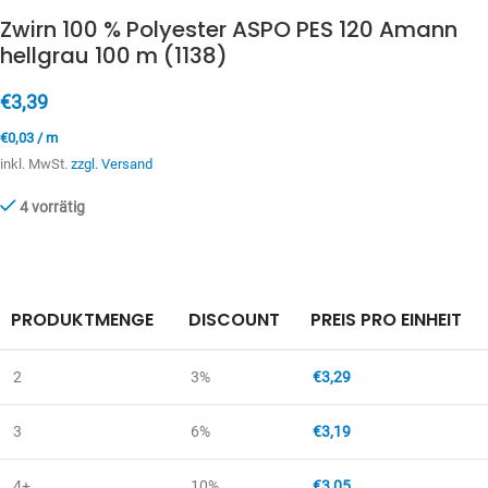
Zwirn 100 % Polyester ASPO PES 120 Amann
hellgrau 100 m (1138)
€
3,39
€
0,03
/
m
inkl. MwSt.
zzgl. Versand
4 vorrätig
PRODUKTMENGE
DISCOUNT
PREIS PRO EINHEIT
2
3%
€
3,29
3
6%
€
3,19
4+
10%
€
3,05