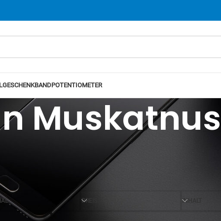
L
GESCHENKBAND
POTENTIOMETER
un Muskatnus
Ansicht
12
24
IAL
PREIS
INHALT