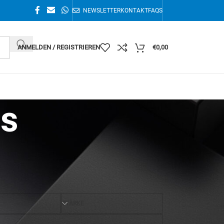
NEWSLETTER
KONTAKT
FAQS
ANMELDEN / REGISTRIEREN
€
0,00
s
Einzelnes Ergebnis wird angezeigt
36
STÄRKE