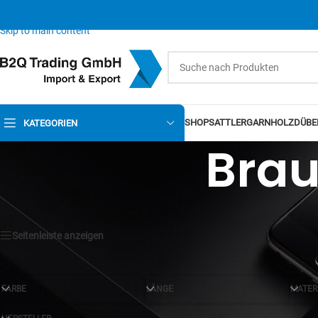
Skip to navigation
Skip to main content
SHOP
SATTLERGARN
HOLZDÜBE
KATEGORIEN
Bra
Seitenleiste anzeigen
FARBE
LÄNGE
MATER