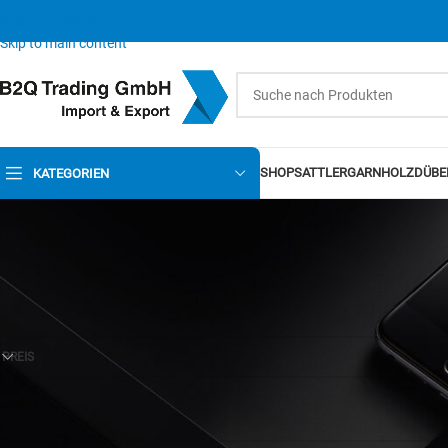
Skip to navigation
Skip to main content
SHOP
SATTLERGARN
HOLZDÜBE
KATEGORIEN
PREIS
Es wurden keine Produkte gefunden, die Ihrer Auswahl entsprechen.