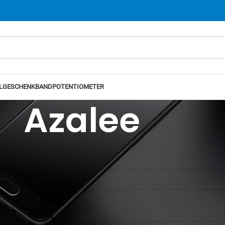
L
GESCHENKBAND
POTENTIOMETER
Azalee