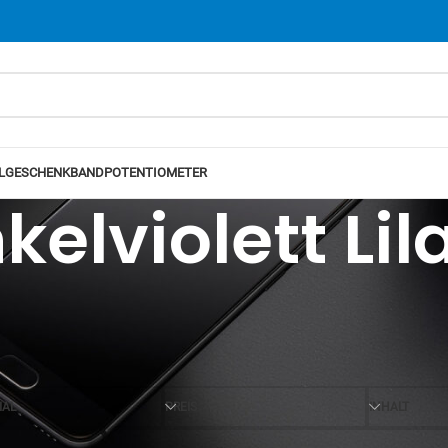
L
GESCHENKBAND
POTENTIOMETER
elviolett Lil
Ansicht
12
24
IAL
PREIS
INHALT