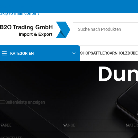
Skip to navigation
Skip to main content
SHOP
SATTLERGARN
HOLZDÜBE
KATEGORIEN
Dunk
Seitenleiste anzeigen
FARBE
LÄNGE
MATER