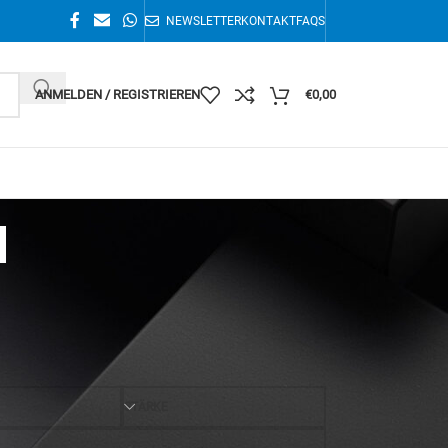
NEWSLETTER
KONTAKT
FAQS
ANMELDEN / REGISTRIEREN
€
0,00
a
Einzelnes Ergebnis wird angezeigt
36
STÄRKE