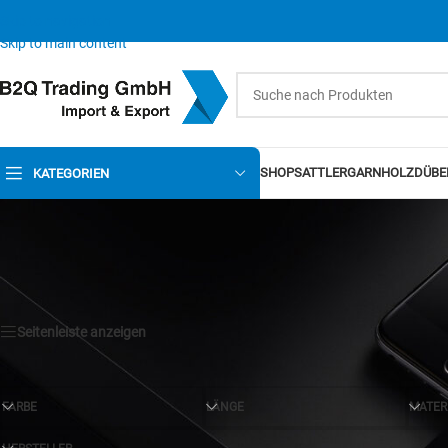
Skip to navigation
Skip to main content
SHOP
SATTLERGARN
HOLZDÜBE
KATEGORIEN
Seitenleiste anzeigen
FARBE
LÄNGE
MATER