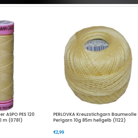
ter ASPO PES 120
PERLOVKA Kreuzstichgarn Baumwolle
0 m (0781)
Perlgarn 10g 85m hellgelb (1122)
€
2,99