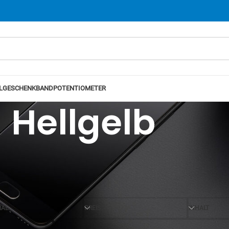
L
GESCHENKBAND
POTENTIOMETER
Hellgelb
Ansicht
12
24
IAL
PREIS
INHALT