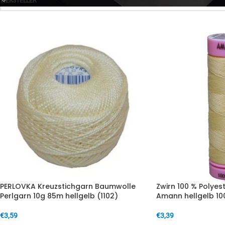
HERSTELLER
PERLOVKA Kreuzstichgarn Baumwolle
Zwirn 100 % Polyes
Perlgarn 10g 85m hellgelb (1102)
Amann hellgelb 10
€
3,59
€
3,39