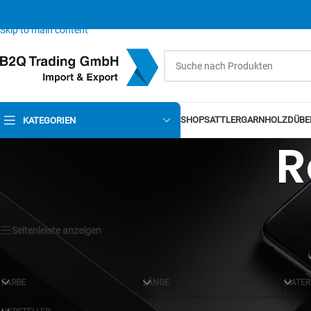
Skip to navigation
Skip to main content
SHOP
SATTLERGARN
HOLZDÜBE
KATEGORIEN
R
Seitenleiste anzeigen
FARBE
LÄNGE
MATER