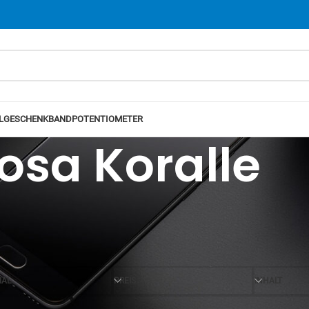
L
GESCHENKBAND
POTENTIOMETER
osa Koralle
Ansicht
12
24
IAL
PREIS
INHALT