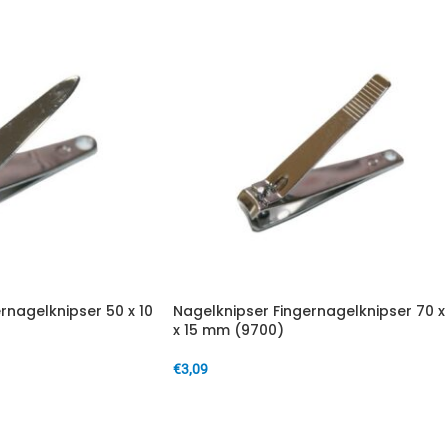
rnagelknipser 50 x 10
Nagelknipser Fingernagelknipser 70 x
x 15 mm (9700)
€
3,09
IN DEN WARENKORB