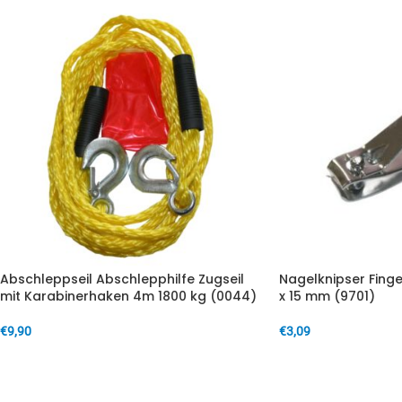
Abschleppseil Abschlepphilfe Zugseil
Nagelknipser Finge
mit Karabinerhaken 4m 1800 kg (0044)
x 15 mm (9701)
€
9,90
€
3,09
IN DEN WARENKORB
IN DEN WARENKORB