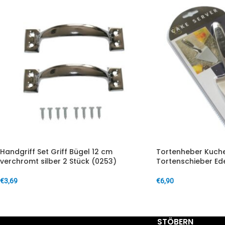
Handgriff Set Griff Bügel 12 cm
Tortenheber Kuch
verchromt silber 2 Stück (0253)
Tortenschieber Ede
€
3,69
€
6,90
IN DEN WARENKORB
IN DEN WARENKORB
STÖBERN