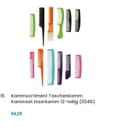
 15
Kammsortiment Taschenkamm
Kammset Haarkamm 12-teilig (0346)
€
4,29
IN DEN WARENKORB