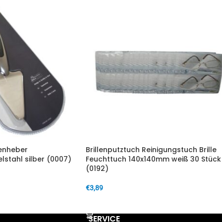
enheber
Brillenputztuch Reinigungstuch Brille
lstahl silber (0007)
Feuchttuch 140x140mm weiß 30 Stück
(0192)
€
3,89
IN DEN WARENKORB
SERVICE