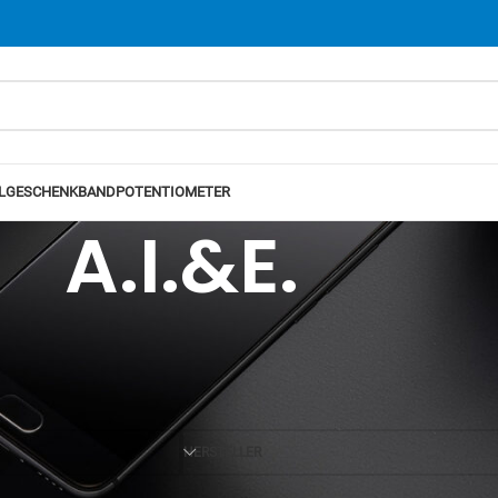
L
GESCHENKBAND
POTENTIOMETER
A.I.&E.
Ansicht
12
24
HERSTELLER