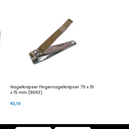
Nagelknipser Fingernagelknipser 75 x 15
x 15 mm (9693)
€
3,19
IN DEN WARENKORB